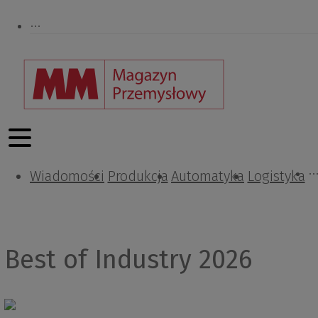
Wiadomości
Projektowanie i konstrukcje
Zarządzanie i IT
Tematy specjalne
Produkcja
Automatyka
Logistyka
Best of Industry 2026