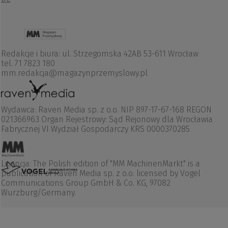
Redakcje i biura: ul. Strzegomska 42AB 53-611 Wrocław
tel. 71 7823 180
mm.redakcja@magazynprzemyslowy.pl
Wydawca: Raven Media sp. z o.o. NIP 897-17-67-168 REGON
021366963 Organ Rejestrowy: Sąd Rejonowy dla Wrocławia
Fabrycznej VI Wydział Gospodarczy KRS 0000370285
Licencja: The Polish edition of "MM MachinenMarkt" is a
publication of Raven Media sp. z o.o. licensed by Vogel
Communications Group GmbH & Co. KG, 97082
Wurzburg/Germany.