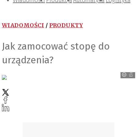
Wiadomości
Projektowanie i konstrukcje
Zarządzanie i IT
Tematy specjalne
Produkcja
Automatyka
Logistyka
WIADOMOŚCI
/
PRODUKTY
Jak zamocować stopę do
Elesa+Ganter
urządzenia?