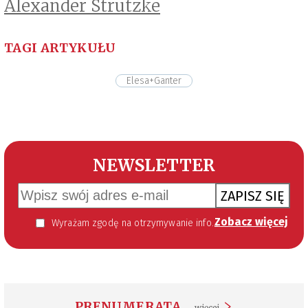
Alexander Strutzke
TAGI ARTYKUŁU
Elesa+Ganter
NEWSLETTER
ZAPISZ SIĘ
Zobacz więcej
Wyrażam zgodę na otrzymywanie informacji handlowej kierowanej do mnie za pomocą środków komunikacji elektronicznej w szczególności poczty elektronicznej zgodnie z przepisem art. 10 ust 2 ustawy z dnia 18 lipca 2002 roku o świadczeniu usług drogą elektroniczną (Dz. U. 144 z 2002 r. poz. 1204). Zgoda jest dobrowolna, jednak jej wyrażenie jest konieczne, aby otrzymywać newsletter.
PRENUMERATA
więcej