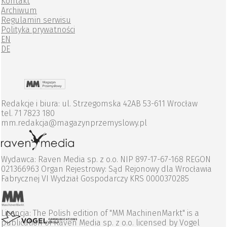
Kontakt
Archiwum
Regulamin serwisu
Polityka prywatności
EN
DE
Redakcje i biura: ul. Strzegomska 42AB 53-611 Wrocław
tel. 71 7823 180
mm.redakcja@magazynprzemyslowy.pl
Wydawca: Raven Media sp. z o.o. NIP 897-17-67-168 REGON
021366963 Organ Rejestrowy: Sąd Rejonowy dla Wrocławia
Fabrycznej VI Wydział Gospodarczy KRS 0000370285
Licencja: The Polish edition of "MM MachinenMarkt" is a
publication of Raven Media sp. z o.o. licensed by Vogel