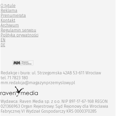
O tytule
Reklama
Prenumerata
Kontakt
Archiwum
Regulamin serwisu
Polityka prywatności
EN
DE
Redakcje i biura: ul. Strzegomska 42AB 53-611 Wrocław
tel. 71 7823 180
mm.redakcja@magazynprzemyslowy.pl
Wydawca: Raven Media sp. z o.o. NIP 897-17-67-168 REGON
021366963 Organ Rejestrowy: Sąd Rejonowy dla Wrocławia
Fabrycznej VI Wydział Gospodarczy KRS 0000370285