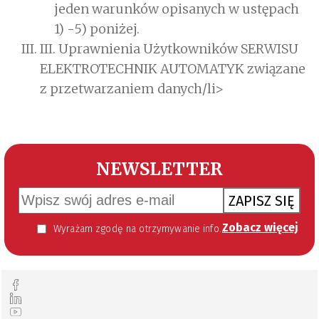
jeden warunków opisanych w ustępach
1) -5) poniżej.
III. Uprawnienia Użytkowników SERWISU
ELEKTROTECHNIK AUTOMATYK związane
z przetwarzaniem danych/li>
NEWSLETTER
ZAPISZ SIĘ
Zobacz więcej
Wyrażam zgodę na otrzymywanie informacji handlowej kierowanej do mnie za pomocą środków komunikacji elektronicznej w szczególności poczty elektronicznej zgodnie z przepisem art. 10 ust 2 ustawy z dnia 18 lipca 2002 roku o świadczeniu usług drogą elektroniczną (Dz. U. 144 z 2002 r. poz. 1204). Zgoda jest dobrowolna, jednak jej wyrażenie jest konieczne, aby otrzymywać newsletter.