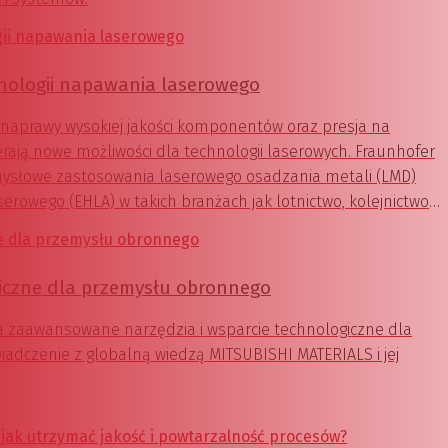
nologii napawania laserowego
naprawy wysokiej jakości komponentów oraz presja na
ają nowe możliwości dla technologii laserowych. Fraunhofer
rzemysłowe zastosowania laserowego osadzania metali (LMD)
rowego (EHLA) w takich branżach jak lotnictwo, kolejnictwo
czne dla przemysłu obronnego
a zaawansowane narzędzia i wsparcie technologiczne dla
adczenie z globalną wiedzą MITSUBISHI MATERIALS i jej