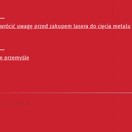
zwrócić uwagę przed zakupem lasera do cięcia metalu
m przemyśle
ą konkurencją