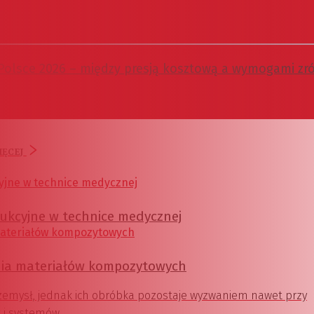
 Polsce 2026 – między presją kosztową a wymogami 
IĘCEJ
dukcyjne w technice medycznej
ania materiałów kompozytowych
zemysł, jednak ich obróbka pozostaje wyzwaniem nawet przy
i systemów.