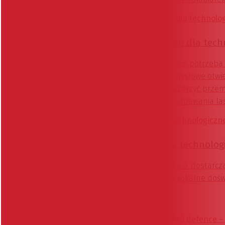
Inżynieria powierzchni
Nowe obszary zastosowań dla tech
Rosnące wymagania regulacyjne, potrzeba 
skalowalne rozwiązania przemysłowe otwier
ILT i Etxetar łączą siły, aby rozszerzyć p
oraz ekstremalnie szybkiego napawania lase
czy przemysł motoryzacyjny.
Produkty
Zaawansowane wsparcie technologi
MMC Hardmetal Poland Sp. z o.o. dostarcz
przemysłu obronnego, łącząc lokalne doświ
zapleczem technologicznym.
Artykuł sponsorowany