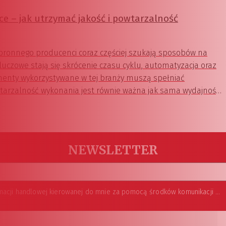
e – jak utrzymać jakość i powtarzalność
ronnego producenci coraz częściej szukają sposobów na
Kluczowe stają się skrócenie czasu cyklu, automatyzacja oraz
enty wykorzystywane w tej branży muszą spełniać
wtarzalność wykonania jest równie ważna jak sama wydajność
NEWSLETTER
 elektronicznej zgodnie z przepisem art. 10 ust 2 ustawy z dnia 18 lipca 2002 roku o świadczeniu usług drogą elektroniczną (Dz. U. 144 z 2002 r. poz. 1204). Zgoda jest dobrowolna, jednak jej wyrażenie jest konieczne, aby otrzymywać newsletter.