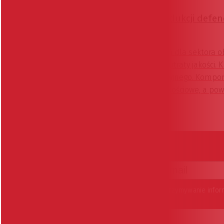
Produkty
Rosnące wolumeny produkcji defenc
procesów?
Wraz ze wzrostem zamówień dla sektora ob
zwiększenie wydajności bez utraty jakości. 
stabilność procesu produkcyjnego. Kompon
rygorystyczne wymagania jakościowe, a po
produkcji.
Artykuł sponsorowany
Wyrażam zgodę na otrzymywanie informacji handlowej kierowanej do mnie za pomocą środków komunikacji elektronicznej w szczególności poczty