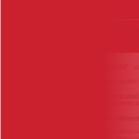
Utrzymanie ruchu
Rynek olejów, smarów i chłodziw w
NAJNOWSZE Z "PRODUKCJA"
W
Rynek
DMG MORI redefiniuje toczenie pro
Produkcja mechaniczna
Nowa definicja wydajności frezow
Materiały kompozytowe rewolucjonizują pr
zastosowaniu zaawansowanych obrabiarek 