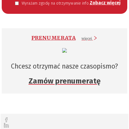
Zobacz więcej
Wyrażam zgodę na otrzymywanie informacji handlowej kierowanej do mnie za pomocą środków komunikacji elektronicznej w szczególności poczty elektronicznej zgodnie z przepisem art. 10 ust 2 ustawy z dnia 18 lipca 2002 roku o świadczeniu usług drogą elektroniczną (Dz. U. 144 z 2002 r. poz. 1204). Zgoda jest dobrowolna, jednak jej wyrażenie jest konieczne, aby otrzymywać newsletter.
PRENUMERATA
więcej
Chcesz otrzymać nasze czasopismo?
Zamów prenumeratę