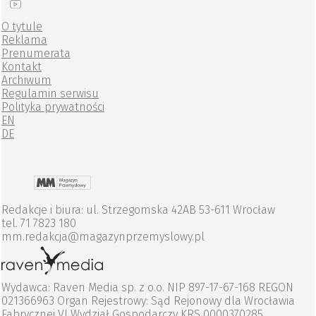
O tytule
Reklama
Prenumerata
Kontakt
Archiwum
Regulamin serwisu
Polityka prywatności
EN
DE
Redakcje i biura: ul. Strzegomska 42AB 53-611 Wrocław
tel. 71 7823 180
mm.redakcja@magazynprzemyslowy.pl
Wydawca: Raven Media sp. z o.o. NIP 897-17-67-168 REGON
021366963 Organ Rejestrowy: Sąd Rejonowy dla Wrocławia
Fabrycznej VI Wydział Gospodarczy KRS 0000370285