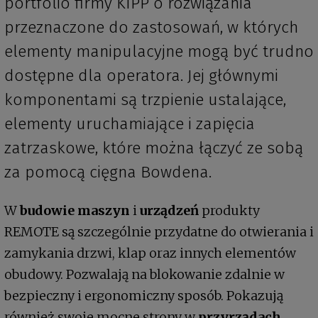
portfolio firmy KIPP o rozwiązania
przeznaczone do zastosowań, w których
elementy manipulacyjne mogą być trudno
dostępne dla operatora. Jej głównymi
komponentami są trzpienie ustalające,
elementy uruchamiające i zapięcia
zatrzaskowe, które można łączyć ze sobą
za pomocą cięgna Bowdena.
W
budowie maszyn
i
urządzeń
produkty
REMOTE są szczególnie przydatne do otwierania i
zamykania drzwi, klap oraz innych elementów
obudowy. Pozwalają na blokowanie zdalnie w
bezpieczny i ergonomiczny sposób. Pokazują
również swoje mocne strony w
przyrządach