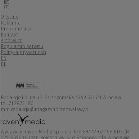
O tytule
Reklama
Prenumerata
Kontakt
Archiwum
Regulamin serwisu
Polityka prywatności
EN
DE
Redakcje i biura: ul. Strzegomska 42AB 53-611 Wrocław
tel. 71 7823 180
mm.redakcja@magazynprzemyslowy.pl
Wydawca: Raven Media sp. z o.o. NIP 897-17-67-168 REGON
021366963 Organ Rejestrowy: Sąd Rejonowy dla Wrocławia