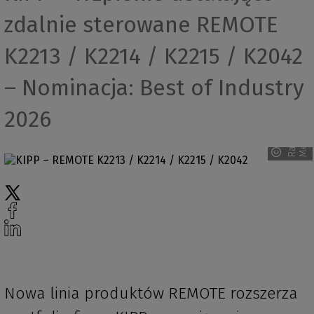
zdalnie sterowane REMOTE
K2213 / K2214 / K2215 / K2042
– Nominacja: Best of Industry
2026
R
a
v
e
n
M
e
d
i
a
Nowa linia produktów REMOTE rozszerza