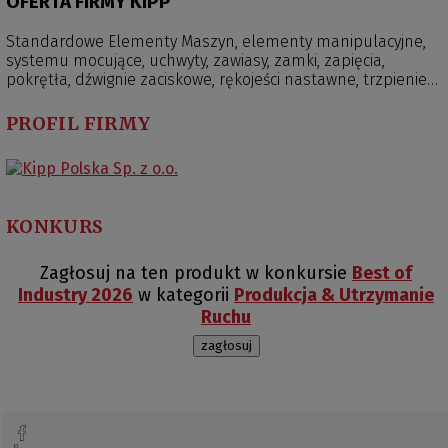
OFERTA FIRMY KIPP
jakość naszych produktów w bardziej konkurencyjnych
cenach. Ponadto standardowy czas realizacji zamówień,
Standardowe Elementy Maszyn, elementy manipulacyjne,
dzięki bezpośrednim dostawom z centrum logistycznego z
systemu mocujące, uchwyty, zawiasy, zamki, zapięcia,
Niemiec został skrócony do 2-3 dni roboczych.
pokrętła, dźwignie zaciskowe, rękojeści nastawne, trzpienie
ustalające, zatrzaski, wibroizolatory, magnesy, przeguby,
dociskacze, łapy mocujące, przyrządy i uchwyty obróbkowe,
PROFIL FIRMY
imadła, systemy paletowe.
KONKURS
Zagłosuj na ten produkt w konkursie
Best of
Industry 2026
w kategorii
Produkcja & Utrzymanie
Ruchu
zagłosuj