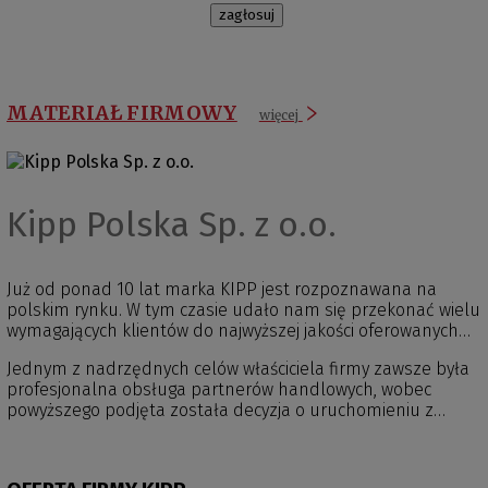
zagłosuj
MATERIAŁ FIRMOWY
więcej
Kipp Polska Sp. z o.o.
Już od ponad 10 lat marka KIPP jest rozpoznawana na
polskim rynku. W tym czasie udało nam się przekonać wielu
wymagających klientów do najwyższej jakości oferowanych
przez nas produktów. Obecnie firma Heinrich Kipp Werk KG
Jednym z nadrzędnych celów właściciela firmy zawsze była
jest jednym z wiodących na świecie dostawców
profesjonalna obsługa partnerów handlowych, wobec
znormalizowanych elementów maszyn, elementów
powyższego podjęta została decyzja o uruchomieniu z
manipulacyjnych oraz produktów z zakresu
dniem 1 lipca 2010r. autonomicznego, polskiego oddziału
oprzyrządowania technologicznego i technologii mocującej.
handlowego z siedzibą we Wrocławiu. Działając aktualnie w
pełni niezależnie możemy zaoferować Państwu najwyższą