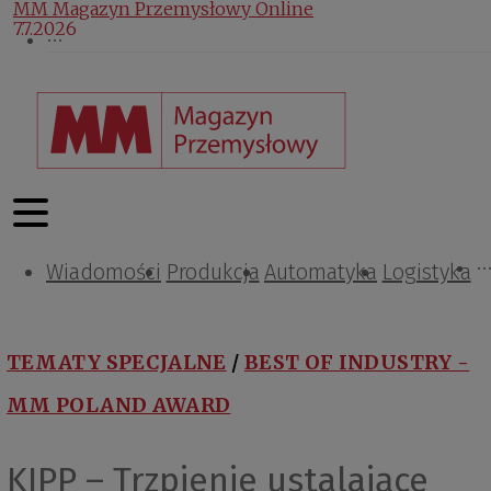
MM Magazyn Przemysłowy Online
7.7.2026
Wiadomości
Projektowanie i konstrukcje
Zarządzanie i IT
Tematy specjalne
Produkcja
Automatyka
Logistyka
TEMATY SPECJALNE
/
BEST OF INDUSTRY -
MM POLAND AWARD
KIPP – Trzpienie ustalające