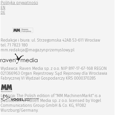
Polityka prywatności
EN
DE
Redakcje i biura: ul. Strzegomska 42AB 53-611 Wrocław
tel. 71 7823 180
mm.redakcja@magazynprzemyslowy.pl
Wydawca: Raven Media sp. z o.o. NIP 897-17-67-168 REGON
021366963 Organ Rejestrowy: Sąd Rejonowy dla Wrocławia
Fabrycznej VI Wydział Gospodarczy KRS 0000370285
Licencja: The Polish edition of "MM MachinenMarkt" is a
publication of Raven Media sp. z o.o. licensed by Vogel
Communications Group GmbH & Co. KG, 97082
Wurzburg/Germany.