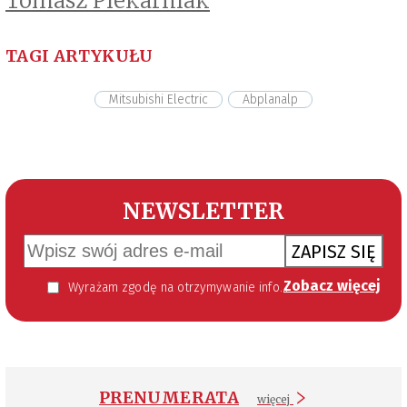
Tomasz Piekarniak
TAGI ARTYKUŁU
Mitsubishi Electric
Abplanalp
NEWSLETTER
ZAPISZ SIĘ
Zobacz więcej
Wyrażam zgodę na otrzymywanie informacji handlowej kierowanej do mnie za pomocą środków komunikacji elektronicznej w szczególności poczty elektronicznej zgodnie z przepisem art. 10 ust 2 ustawy z dnia 18 lipca 2002 roku o świadczeniu usług drogą elektroniczną (Dz. U. 144 z 2002 r. poz. 1204). Zgoda jest dobrowolna, jednak jej wyrażenie jest konieczne, aby otrzymywać newsletter.
PRENUMERATA
więcej