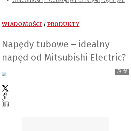
Wiadomości
Projektowanie i konstrukcje
Zarządzanie i IT
Tematy specjalne
Produkcja
Automatyka
Logistyka
WIADOMOŚCI
/
PRODUKTY
Napędy tubowe – idealny
napęd od Mitsubishi Electric?
Abplanalp