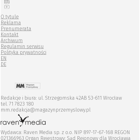
O tytule
Reklama
Prenumerata
Kontakt
Archiwum
Regulamin serwisu
Polityka prywatności
EN
DE
Redakcje i biura: ul. Strzegomska 42AB 53-611 Wrocław
tel. 71 7823 180
mm.redakcja@magazynprzemyslowy.pl
Wydawca: Raven Media sp. z o.o. NIP 897-17-67-168 REGON
021366963 Organ Rejestrowy: Sąd Rejonowy dla Wrocławia