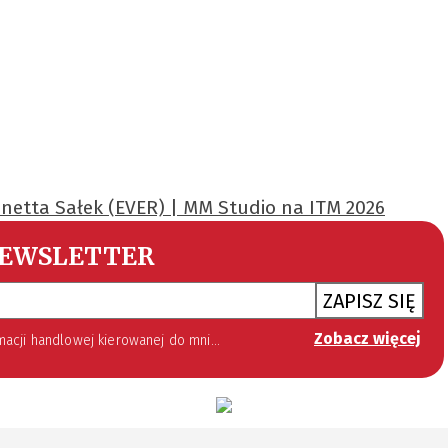
anetta Sałek (EVER) | MM Studio na ITM 2026
EWSLETTER
ZAPISZ SIĘ
Zobacz więcej
 lipca 2002 roku o świadczeniu usług drogą elektroniczną (Dz. U. 144 z 2002 r. poz. 1204). Zgoda jest dobrowolna, jednak jej wyrażenie jest konieczne, aby otrzymywać newsletter.