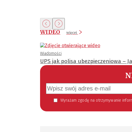
WIDEO
więcej
Wiadomości
UPS jak polisa ubezpieczeniowa – J
N
Wyrażam zgodę na otrzymywanie informacji handlowej kierowanej do mnie za pomocą środków komunikacji elektronicznej w szczególności poczty elektronicznej zgodnie z przepisem art. 10 ust 2 ustawy z dnia 18