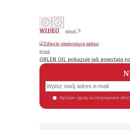
WIDEO
więcej
Rynek
ORLEN OIL pokazuje jak powstają no
N
Wyrażam zgodę na otrzymywanie informacji handlowej kierowanej do mnie za pomocą środków komunikacji elektronicznej w szczególności poczty elektronicznej zgodnie z przepisem art. 10 ust 2 ustawy z dnia 18