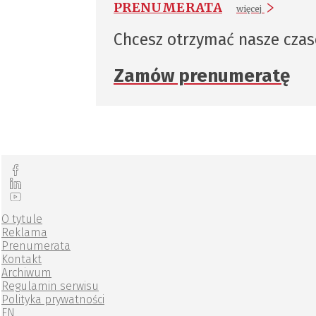
PRENUMERATA
więcej
Chcesz otrzymać nasze cza
Zamów prenumeratę
O tytule
Reklama
Prenumerata
Kontakt
Archiwum
Regulamin serwisu
Polityka prywatności
EN