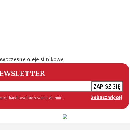
woczesne oleje silnikowe
EWSLETTER
ZAPISZ SIĘ
Zobacz więcej
 lipca 2002 roku o świadczeniu usług drogą elektroniczną (Dz. U. 144 z 2002 r. poz. 1204). Zgoda jest dobrowolna, jednak jej wyrażenie jest konieczne, aby otrzymywać newsletter.