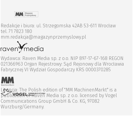
Redakcje i biura: ul. Strzegomska 42AB 53-611 Wrocław
tel. 71 7823 180
mm.redakcja@magazynprzemyslowy.pl
Wydawca: Raven Media sp. z o.o. NIP 897-17-67-168 REGON
021366963 Organ Rejestrowy: Sąd Rejonowy dla Wrocławia
Fabrycznej VI Wydział Gospodarczy KRS 0000370285
Licencja: The Polish edition of "MM MachinenMarkt" is a
publication of Raven Media sp. z o.o. licensed by Vogel
Communications Group GmbH & Co. KG, 97082
Wurzburg/Germany.