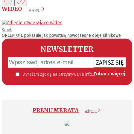
WIDEO
więcej
Rynek
ORLEN OIL pokazuje jak powstają nowoczesne oleje silnikowe
NEWSLETTER
ZAPISZ SIĘ
Zobacz więcej
Wyrażam zgodę na otrzymywanie informacji handlowej kierowanej do mnie za pomocą środków komunikacji elektronicznej w szczególności poczty elektronicznej zgodnie z przepisem art. 10 ust 2 ustawy z dnia 18 lipca 2002 roku o świadczeniu usług drogą elektroniczną (Dz. U. 144 z 2002 r. poz. 1204). Zgoda jest dobrowolna, jednak jej wyrażenie jest konieczne, aby otrzymywać newsletter.
PRENUMERATA
więcej