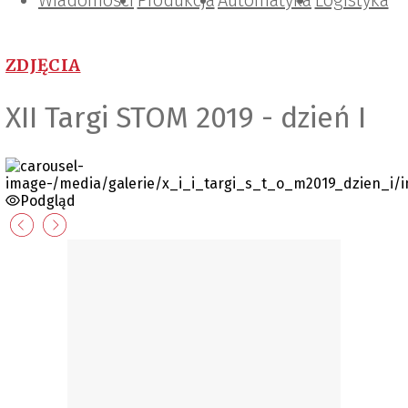
Wiadomości
Projektowanie i konstrukcje
Zarządzanie i IT
Tematy specjalne
Produkcja
Automatyka
Logistyka
ZDJĘCIA
XII Targi STOM 2019 - dzień I
Podgląd