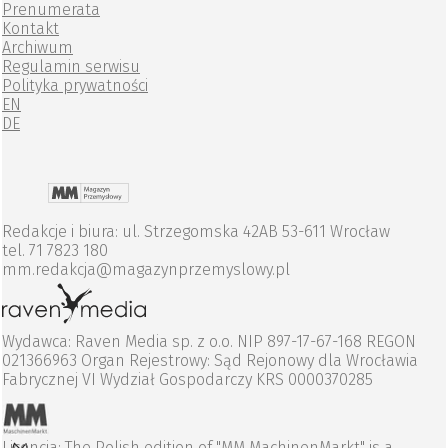
Prenumerata
Kontakt
Archiwum
Regulamin serwisu
Polityka prywatności
EN
DE
Redakcje i biura: ul. Strzegomska 42AB 53-611 Wrocław
tel. 71 7823 180
mm.redakcja@magazynprzemyslowy.pl
Wydawca: Raven Media sp. z o.o. NIP 897-17-67-168 REGON
021366963 Organ Rejestrowy: Sąd Rejonowy dla Wrocławia
Fabrycznej VI Wydział Gospodarczy KRS 0000370285
Licencja: The Polish edition of "MM MachinenMarkt" is a