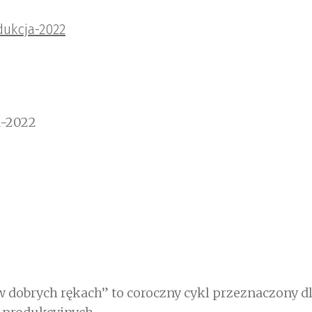
dukcja-2022
a-2022
dobrych rękach” to coroczny cykl przeznaczony dla 