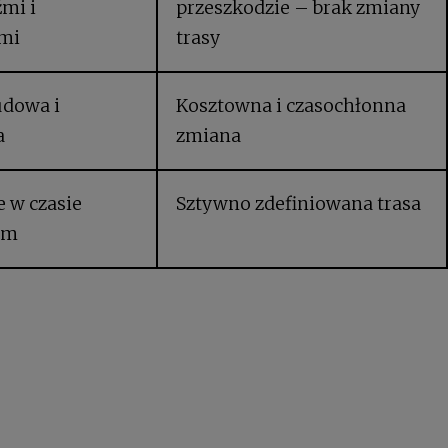
mi i
przeszkodzie – brak zmiany
mi
trasy
udowa i
Kosztowna i czasochłonna
a
zmiana
 w czasie
Sztywno zdefiniowana trasa
ym