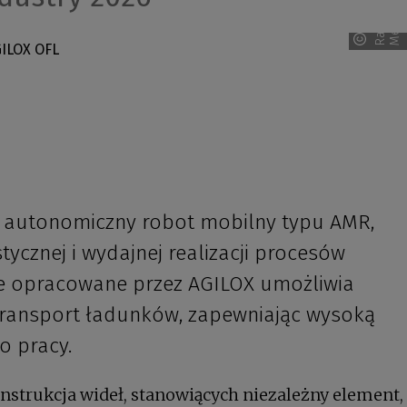
R
a
v
e
n
M
e
d
i
a
 autonomiczny robot mobilny typu AMR,
ycznej i wydajnej realizacji procesów
nie opracowane przez AGILOX umożliwia
transport ładunków, zapewniając wysoką
o pracy.
nstrukcja wideł, stanowiących niezależny element,