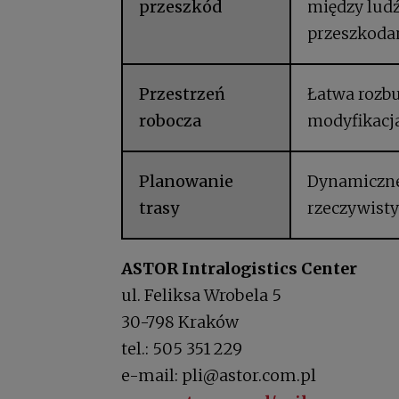
przeszkód
między ludź
przeszkoda
Przestrzeń
Łatwa rozb
robocza
modyfikacj
Planowanie
Dynamiczne
trasy
rzeczywist
ASTOR Intralogistics Center
ul. Feliksa Wrobela 5
30-798 Kraków
tel.: 505 351 229
e-mail: pli@astor.com.pl