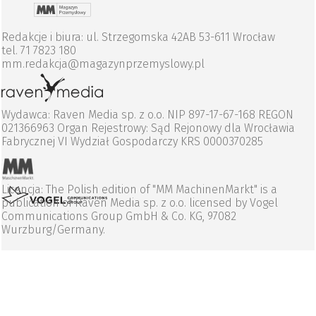
Redakcje i biura: ul. Strzegomska 42AB 53-611 Wrocław
tel. 71 7823 180
mm.redakcja@magazynprzemyslowy.pl
Wydawca: Raven Media sp. z o.o. NIP 897-17-67-168 REGON
021366963 Organ Rejestrowy: Sąd Rejonowy dla Wrocławia
Fabrycznej VI Wydział Gospodarczy KRS 0000370285
Licencja: The Polish edition of "MM MachinenMarkt" is a
publication of Raven Media sp. z o.o. licensed by Vogel
Communications Group GmbH & Co. KG, 97082
Wurzburg/Germany.