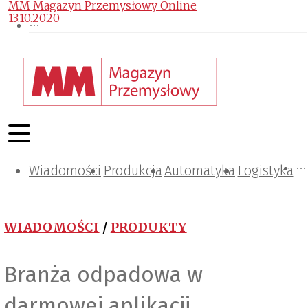
MM Magazyn Przemysłowy Online
13.10.2020
Wiadomości
Projektowanie i konstrukcje
Zarządzanie i IT
Tematy specjalne
Produkcja
Automatyka
Logistyka
WIADOMOŚCI
/
PRODUKTY
Branża odpadowa w
darmowej aplikacji