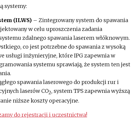
ą systemy:
stem (ILWS)
– Zintegrowany system do spawania
ojektowany w celu uproszczenia zadania
a systemu zdalnego spawania laserem włóknowym.
stkiego, co jest potrzebne do spawania z wysoką
we usługi inżynieryjne, które IPG zapewnia w
ogramowania systemu sprawiają, że system ten jest
ania.
głego spawania laserowego do produkcji rur i
ycyjnych laserów CO
, system TPS zapewnia wyższą
2
nie niższe koszty operacyjne.
amy do rejestracji i uczestnictwa!