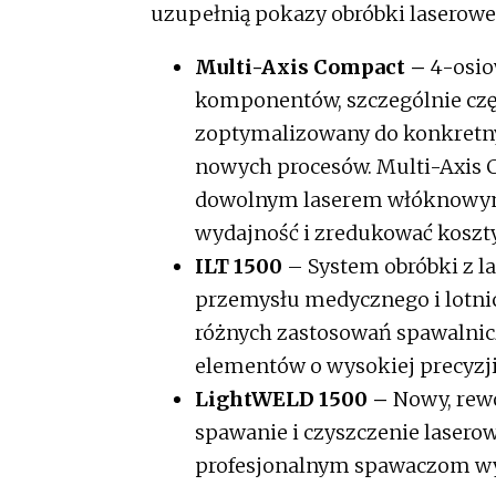
uzupełnią pokazy obróbki laserowe
Multi-Axis Compact –
4-osio
komponentów, szczególnie czę
zoptymalizowany do konkretny
nowych procesów. Multi-Axis 
dowolnym laserem włóknowym
wydajność i zredukować koszty
ILT 1500
– System obróbki z 
przemysłu medycznego i lotni
różnych zastosowań spawalnic
elementów o wysokiej precyzj
LightWELD 1500 –
Nowy, rewo
spawanie i czyszczenie lasero
profesjonalnym spawaczom wy