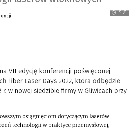
s
I
P
G
P
h
o
t
o
n
i
c
na VII edycję konferencji poświęconej
h Fiber Laser Days 2022, która odbędzie
 r. w nowej siedzibie firmy w Gliwicach przy
jnowszym osiągnięciom dotyczącym laserów
eń technologii w praktyce przemysłowej,