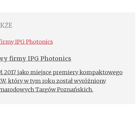
AKŻE
y firmy IPG Photonics
ITM 2017 jako miejsce premiery kompaktowego
W, który w tym roku został wyróżniony
ynarodowych Targów Poznańskich.