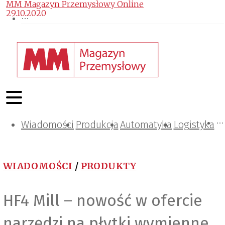
MM Magazyn Przemysłowy Online
29.10.2020
Wiadomości
Projektowanie i konstrukcje
Zarządzanie i IT
Tematy specjalne
Produkcja
Automatyka
Logistyka
WIADOMOŚCI
/
PRODUKTY
HF4 Mill – nowość w ofercie
narzędzi na płytki wymienne