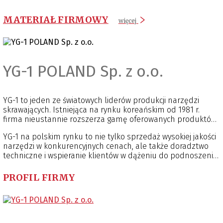
MATERIAŁ FIRMOWY
więcej
YG-1 POLAND Sp. z o.o.
YG-1 to jeden ze światowych liderów produkcji narzędzi
skrawających. Istniejąca na rynku koreańskim od 1981 r.
firma nieustannie rozszerza gamę oferowanych produktów.
Dzięki położeniu nacisku na rozwój technologii, zapewnia
YG-1 na polskim rynku to nie tylko sprzedaż wysokiej jakości
najnowocześniejsze rozwiązania. Obecnie jest obecna w
narzędzi w konkurencyjnych cenach, ale także doradztwo
ponad 75 krajach na całym świecie.
techniczne i wspieranie klientów w dążeniu do podnoszenia
efektywności produkcji.
PROFIL FIRMY