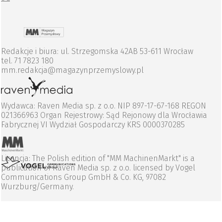
Redakcje i biura: ul. Strzegomska 42AB 53-611 Wrocław
tel. 71 7823 180
mm.redakcja@magazynprzemyslowy.pl
Wydawca: Raven Media sp. z o.o. NIP 897-17-67-168 REGON
021366963 Organ Rejestrowy: Sąd Rejonowy dla Wrocławia
Fabrycznej VI Wydział Gospodarczy KRS 0000370285
Licencja: The Polish edition of "MM MachinenMarkt" is a
publication of Raven Media sp. z o.o. licensed by Vogel
Communications Group GmbH & Co. KG, 97082
Wurzburg/Germany.