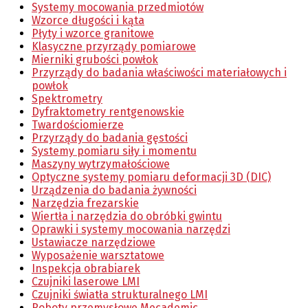
Systemy mocowania przedmiotów
Wzorce długości i kąta
Płyty i wzorce granitowe
Klasyczne przyrządy pomiarowe
Mierniki grubości powłok
Przyrządy do badania właściwości materiałowych i
powłok
Spektrometry
Dyfraktometry rentgenowskie
Twardościomierze
Przyrządy do badania gęstości
Systemy pomiaru siły i momentu
Maszyny wytrzymałościowe
Optyczne systemy pomiaru deformacji 3D (DIC)
Urządzenia do badania żywności
Narzędzia frezarskie
Wiertła i narzędzia do obróbki gwintu
Oprawki i systemy mocowania narzędzi
Ustawiacze narzędziowe
Wyposażenie warsztatowe
Inspekcja obrabiarek
Czujniki laserowe LMI
Czujniki światła strukturalnego LMI
Roboty przemysłowe Mecademic