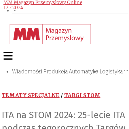
MM Magazyn Przemysłowy Online
12.3.2024
Wiadomości
Projektowanie i konstrukcje
Zarządzanie i IT
Tematy specjalne
Produkcja
Automatyka
Logistyka
TEMATY SPECJALNE
/
TARGI STOM
ITA na STOM 2024: 25-lecie ITA
podczas tegorocznych Targów