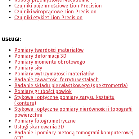
Czujniki pojemnościowe Lion Precision
Czujniki wiroprądowe Lion Precision
Czujniki etykiet Lion Precision
USŁUGI:
Pomiary twardości materiałów
Pomiary deformacji 3D
Pomiary momentu obrotowego
Pomiary siły
Pomiary wytrzymałości materiałów
Badanie zawartości ferrytu w stalach
Badanie składu pierwiastkowego (spektrometria)
Pomiary grubości powłok
Stykowe i optyczne pomiary zarysu kształtu
(konturu)
Stykowe i optyczne pomiary nierówności i topografii
powierzchni
Pomiary fotogrametryczne
Usługi skanowania 3D
Badanie i pomiary metodą tomografii komputerowej
(CT)