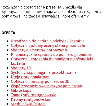
producentów urządzeń pomiarowych i narzędzi
Rozwiązania dostarczane przez ITA umożliwiają
skrawających. Firma posiada cztery specjalizowane
wykonywanie pomiarów o najwyższej dokładności. Systemy
laboratoria pomiarowo-badawcze, świadcząc usługi
pomiarowe i narzędzia skrawające, które oferujemy
metrologiczne i kalibracyjne. Posiadamy Certyfikat
wykorzystywane są do: zapewnienia jakości wyrobów
Akredytacji Laboratorium Wzorcującego od Polskiego
gotowych, kontroli biernej i czynnej w trakcie procesu
Centrum Akredytacji, dzięki któremu możemy świadczyć
produkcyjnego, prowadzenia badań materiałowych, jak
usługi wzorcowania zgodnie z normą ISO 17025.
OFERTA
również do wytwarzania przedmiotów z szerokiej gamy
materiałów włącznie z trudnoobrabialnymi.
Urządzenia do badania odchyłek kształtu
Optyczne systemy oceny stanu powierzchni
Skanery elementów obrotowych
Pneumatyczne systemy do pomiaru geometrii
Optyczne urządzenia do pomiaru nierówności i
kształtu
Skanery 3D
Systemy wspomagania projektowania
Projektory pomiarowe
Optyczne maszyny pomiarowe 3D
Współrzędnościowe maszyny pomiarowe
Mikroskopy
Tomografy rentgenowskie
Kabiny rentgenowskie
Średnicówki Diatest