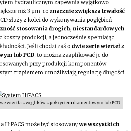
ytem hydraulicznym zapewnia wyjątkowo
iększe niż 3 µm, co
znacznie zwiększa trwałość
 PCD służy z kolei do wykonywania pogłębień
czność stosowania drogich, niestandardowych
c koszty produkcji, a jednocześnie spełniając
adności. Jeśli chodzi zaś o
dwie serie wierteł z
wym lub PCD
, to można zaaplikować je do
stosowanych przy produkcji komponentów
ostym trzpieniem umożliwiają regulację długości
owe wiertła z węglików z pokryciem diamentowym lub PCD
nia HiPACS może być stosowany
we wszystkich