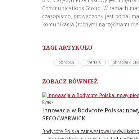
MM Magazyn Przemysłowy jest międzyn
Communications Group. W ramach mar
czasopismo, prowadzony jest portal ma
komunikacja (różnymi narzędziami ma
TAGI ARTYKUŁU
obróbka
interfejs
obrabiarki CN
ZOBACZ RÓWNIEŻ
Rynek
Innowacja w Bodycote Polska: nowy
SECO/WARWICK
Bodycote Polska zainwestował w dwukomo