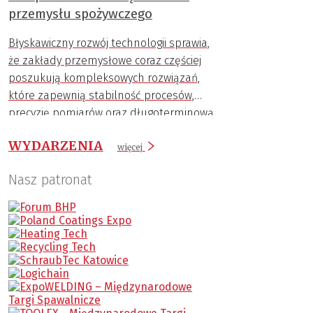
przemysłu spożywczego
Błyskawiczny rozwój technologii sprawia,
że zakłady przemysłowe coraz częściej
poszukują kompleksowych rozwiązań,
które zapewnią stabilność procesów,
precyzję pomiarów oraz długoterminową
trwałość komponentów.
WYDARZENIA
więcej
Nasz patronat