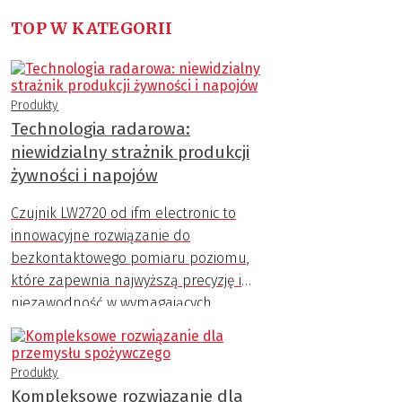
TOP W KATEGORII
Produkty
Technologia radarowa:
niewidzialny strażnik produkcji
żywności i napojów
Czujnik LW2720 od ifm electronic to
innowacyjne rozwiązanie do
bezkontaktowego pomiaru poziomu,
które zapewnia najwyższą precyzję i
niezawodność w wymagających
warunkach przemysłowych.
Produkty
Kompleksowe rozwiązanie dla