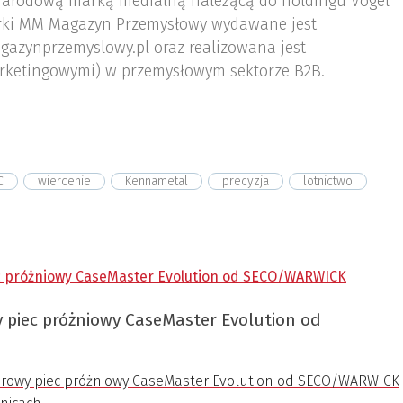
arodową marką medialną należącą do holdingu Vogel
ki MM Magazyn Przemysłowy wydawane jest
gazynprzemyslowy.pl oraz realizowana jest
rketingowymi) w przemysłowym sektorze B2B.
C
wiercenie
Kennametal
precyzja
lotnictwo
 piec próżniowy CaseMaster Evolution od
rowy piec próżniowy CaseMaster Evolution od SECO/WARWICK