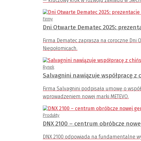
— kluczowy krok w rozwoju zakładu w Siech
Firmy
Dni Otwarte Dematec 2025: prezenta
Firma Dematec zaprasza na coroczne Dni Ot
Niepołomicach.
Rynek
Salvagnini nawiązuje współpracę z
Firma Salvagnini podpisała umowę o współp
wprowadzeniem nowej marki METEVO.
Produkty
DNX 2100 – centrum obróbcze nowej
DNX 2100 odpowiada na fundamentalne wy