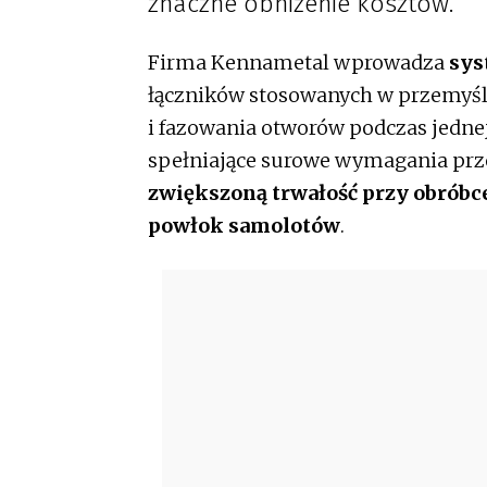
znaczne obniżenie kosztów.
Firma Kennametal wprowadza
sys
łączników stosowanych w przemyśl
i fazowania otworów podczas jednej
spełniające surowe wymagania prz
zwiększoną trwałość przy obrób
powłok samolotów
.