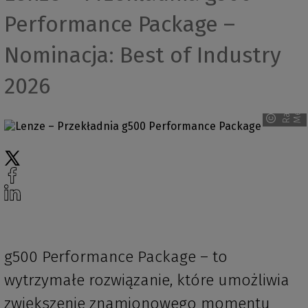
Performance Package –
Nominacja: Best of Industry
2026
R
a
v
e
n
M
e
d
i
a
g500 Performance Package – to
wytrzymałe rozwiązanie, które umożliwia
zwiększenie znamionowego momentu