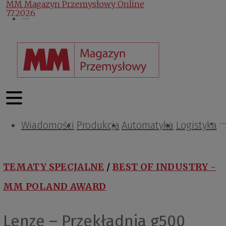
MM Magazyn Przemysłowy Online
7.7.2026
Wiadomości
Projektowanie i konstrukcje
Zarządzanie i IT
Tematy specjalne
Produkcja
Automatyka
Logistyka
TEMATY SPECJALNE
/
BEST OF INDUSTRY -
MM POLAND AWARD
Lenze – Przekładnia g500