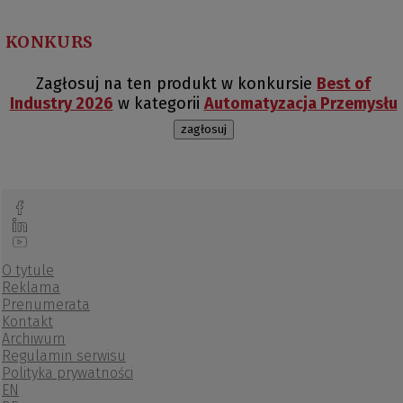
KONKURS
Zagłosuj na ten produkt w konkursie
Best of
Industry 2026
w kategorii
Automatyzacja Przemysłu
zagłosuj
O tytule
Reklama
Prenumerata
Kontakt
Archiwum
Regulamin serwisu
Polityka prywatności
EN