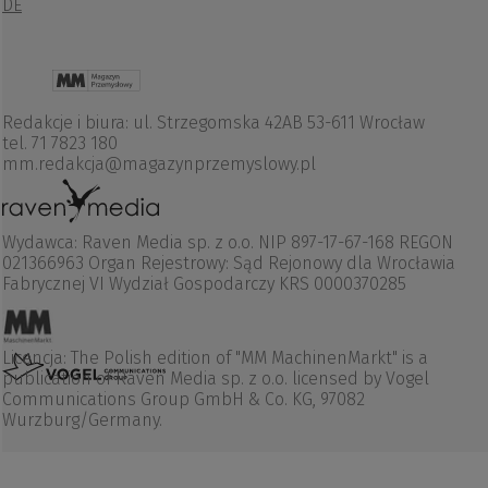
DE
Redakcje i biura: ul. Strzegomska 42AB 53-611 Wrocław
tel. 71 7823 180
mm.redakcja@magazynprzemyslowy.pl
Wydawca: Raven Media sp. z o.o. NIP 897-17-67-168 REGON
021366963 Organ Rejestrowy: Sąd Rejonowy dla Wrocławia
Fabrycznej VI Wydział Gospodarczy KRS 0000370285
Licencja: The Polish edition of "MM MachinenMarkt" is a
publication of Raven Media sp. z o.o. licensed by Vogel
Communications Group GmbH & Co. KG, 97082
Wurzburg/Germany.