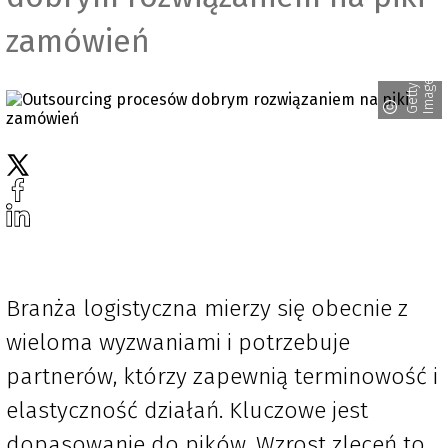
zamówień
s
G
e
t
t
y
I
m
a
g
e
Branża logistyczna mierzy się obecnie z
wieloma wyzwaniami i potrzebuje
partnerów, którzy zapewnią terminowość i
elastyczność działań. Kluczowe jest
dopasowanie do pików. Wzrost zleceń to