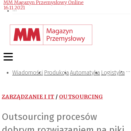
MM Magazyn Przemysłowy Online
16.11.2021
Wiadomości
Projektowanie i konstrukcje
Zarządzanie i IT
Tematy specjalne
Produkcja
Automatyka
Logistyka
ZARZĄDZANIE I IT
/
OUTSOURCING
Outsourcing procesów
dobrym rozwiązaniem na piki