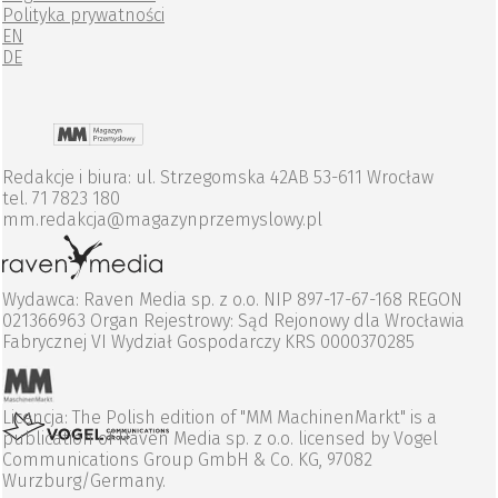
Polityka prywatności
EN
DE
Redakcje i biura: ul. Strzegomska 42AB 53-611 Wrocław
tel. 71 7823 180
mm.redakcja@magazynprzemyslowy.pl
Wydawca: Raven Media sp. z o.o. NIP 897-17-67-168 REGON
021366963 Organ Rejestrowy: Sąd Rejonowy dla Wrocławia
Fabrycznej VI Wydział Gospodarczy KRS 0000370285
Licencja: The Polish edition of "MM MachinenMarkt" is a
publication of Raven Media sp. z o.o. licensed by Vogel
Communications Group GmbH & Co. KG, 97082
Wurzburg/Germany.