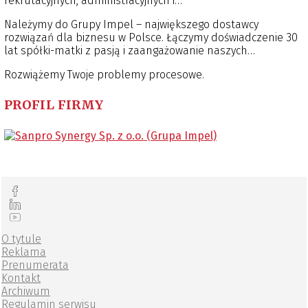
rekrutacyjnych, administracyjnych i
motywacyjnych. Przejmujemy odpowiedzialność,
Należymy do Grupy Impel – największego dostawcy
dotrzymujemy uzgodnionych parametrów i rozliczamy się za
rozwiązań dla biznesu w Polsce. Łączymy doświadczenie 30
efekt. Doskonalimy kompetencje i specjalistyczną wiedzę
lat spółki-matki z pasją i zaangażowanie naszych
pracowników oraz łatwą ich adaptację w nowym
specjalistów procesowych.
miejscu. Oszczędzamy czas i finanse klienta dzięki
Rozwiążemy Twoje problemy procesowe.
optymalizacji przejętych procesów z wykorzystaniem
narzędzi lean.
PROFIL FIRMY
O tytule
Reklama
Prenumerata
Kontakt
Archiwum
Regulamin serwisu