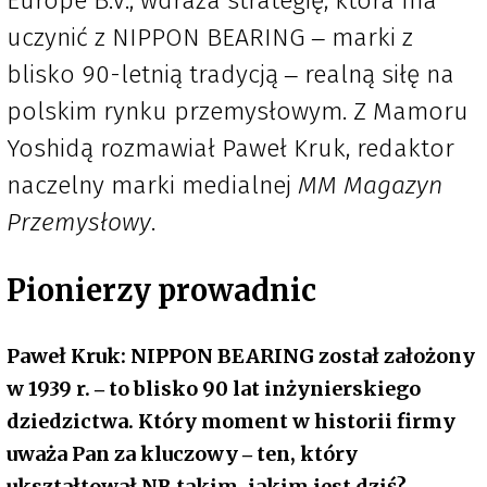
Europe B.V., wdraża strategię, która ma
uczynić z NIPPON BEARING ‒ marki z
blisko 90-letnią tradycją ‒ realną siłę na
polskim rynku przemysłowym. Z Mamoru
Yoshidą rozmawiał Paweł Kruk, redaktor
naczelny marki medialnej
MM Magazyn
Przemysłowy
.
Pionierzy prowadnic
Paweł Kruk: NIPPON BEARING został założony
w 1939 r. ‒ to blisko 90 lat inżynierskiego
dziedzictwa. Który moment w historii firmy
uważa Pan za kluczowy ‒ ten, który
ukształtował NB takim, jakim jest dziś?