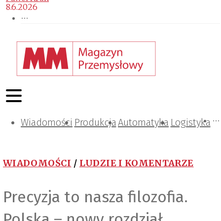
8.6.2026
Wiadomości
Projektowanie i konstrukcje
Zarządzanie i IT
Tematy specjalne
Produkcja
Automatyka
Logistyka
WIADOMOŚCI
/
LUDZIE I KOMENTARZE
Precyzja to nasza filozofia.
Polska – nowy rozdział