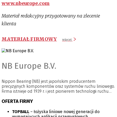
www.nbeurope.com
Materiał redakcyjny przygotowany na zlecenie
klienta
MATERIAŁ FIRMOWY
więcej
NB Europe B.V.
Nippon Bearing (NB) jest japońskim producentem
precyzyjnych komponentów oraz systemów ruchu liniowego.
Firma istnieje od 1939 r. i jest pionierem technologii ruchu
liniowego, ciesząc się zaufaniem klientów na całym świecie.
OFERTA FIRMY
Siedziba i cała produkcja NB znajdują się w Ojiya, w
prefekturze Niigata w Japonii, co zapewnia jakość zgodną z
japońskimi standardami. Firma rozwija sprzedaż
TOPBALL
– łożyska liniowe nowej generacji do
międzynarodową poprzez sieć handlową i wsparcie
wymagających aplikacji przemysłowych