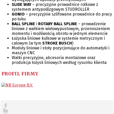
techniczne – europejski oddział NB znajduje się w Holandii,
SLIDE WAY
– precyzyjne prowadnice rolkowe z
gdzie działa dział wsparcia technicznego i zaplecze
systemem antypoślizgowym STUDROLLER
magazynowo-logistyczne. Systemy ruchu liniowego NB
GONIO
– precyzyjnie szlifowane prowadnice do pracy
wykorzystują elementy toczne (kulki lub rolki), zapewniając
po łuku
płynny ruch, wysoką sztywność i precyzję pozycjonowania.
BALL SPLINE
i
ROTARY BALL SPLINE
– prowadzenie
Produkty firmy – tuleje liniowe, prowadnice liniowe oraz
liniowe z wałkiem wielowypustowym, przenoszeniem
prowadnice rolkowe krzyżowe – znajdują zastosowanie w
momentu i możliwością obrotu w jednym elemencie
przemyśle półprzewodnikowym, automatyce przemysłowej,
Łożyska liniowe kulkowe w systemie metrycznym i
urządzeniach optycznych, aparaturze medycznej oraz
calowym (w tym
STROKE BUSCH
)
maszynach wymagających najwyższej precyzji ruchu.
Moduły liniowe i stoły pozycjonujące do automatyki i
maszyn CNC
Wałki precyzyjne, akcesoria montażowe oraz
produkcja łożysk liniowych według rysunku klienta
PROFIL FIRMY