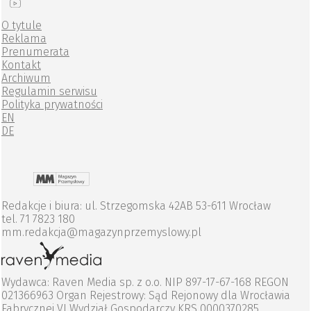
O tytule
Reklama
Prenumerata
Kontakt
Archiwum
Regulamin serwisu
Polityka prywatności
EN
DE
Redakcje i biura: ul. Strzegomska 42AB 53-611 Wrocław
tel. 71 7823 180
mm.redakcja@magazynprzemyslowy.pl
Wydawca: Raven Media sp. z o.o. NIP 897-17-67-168 REGON
021366963 Organ Rejestrowy: Sąd Rejonowy dla Wrocławia
Fabrycznej VI Wydział Gospodarczy KRS 0000370285