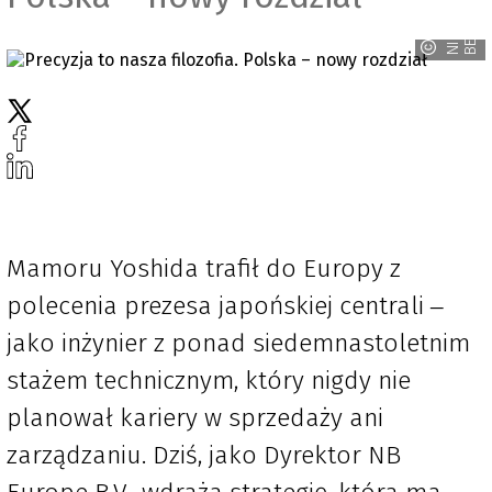
G
N
I
P
P
O
N
B
E
A
R
I
N
Mamoru Yoshida trafił do Europy z
polecenia prezesa japońskiej centrali ‒
jako inżynier z ponad siedemnastoletnim
stażem technicznym, który nigdy nie
planował kariery w sprzedaży ani
zarządzaniu. Dziś, jako Dyrektor NB