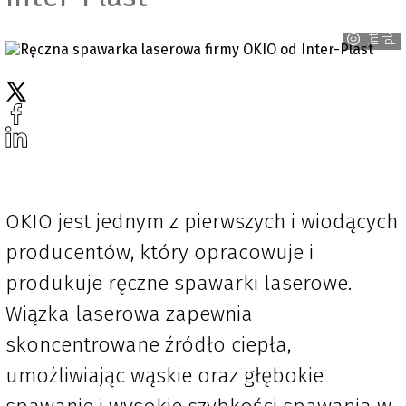
i
n
t
e
r
-
p
l
a
s
t
OKIO jest jednym z pierwszych i wiodących
producentów, który opracowuje i
produkuje ręczne spawarki laserowe.
Wiązka laserowa zapewnia
skoncentrowane źródło ciepła,
umożliwiając wąskie oraz głębokie