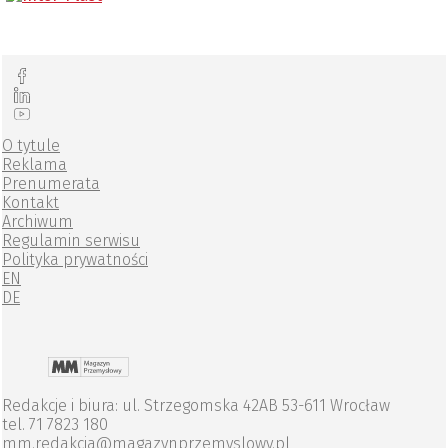
atrakcyjny finansowo sposób na rozbudowę posiadanego
logistycznego (transportu) oraz uruchomienia przez zespół
parku maszynowego i dostosowanie go do zmieniających się
serwisowy dystrybutora.
potrzeb produkcyjnych.
O tytule
Reklama
Prenumerata
Kontakt
Archiwum
Regulamin serwisu
Polityka prywatności
EN
DE
Redakcje i biura: ul. Strzegomska 42AB 53-611 Wrocław
tel. 71 7823 180
mm.redakcja@magazynprzemyslowy.pl