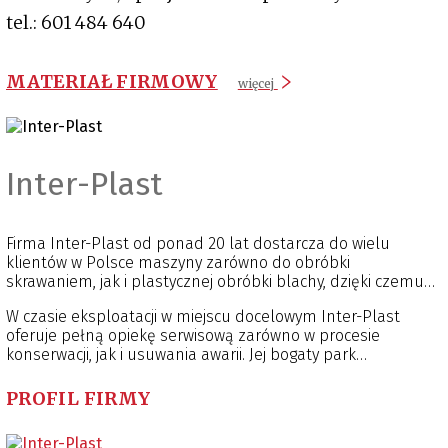
tel.: 601 484 640
MATERIAŁ FIRMOWY
więcej
Inter-Plast
Firma Inter-Plast od ponad 20 lat dostarcza do wielu
klientów w Polsce maszyny zarówno do obróbki
skrawaniem, jak i plastycznej obróbki blachy, dzięki czemu
stała się jedną z największych firm handlujących
W czasie eksploatacji w miejscu docelowym Inter-Plast
maszynami używanymi w Polsce. Sprzedaż poprzedza
oferuje pełną opiekę serwisową zarówno w procesie
kompleksowy serwis i remont gwarantujący wymaganą
konserwacji, jak i usuwania awarii. Jej bogaty park
dokładność i powtarzalność realizowanych zadań. Firma
maszynowy, zaplecze magazynowo-transportowe oraz
oferuje kompleksowe wsparcie przed sprzedażą w formie
zespół doświadczonych pracowników stanowią atuty
pomocy w doborze maszyn, możliwości przetestowania ich
PROFIL FIRMY
pozwalające zaoferować klientom w pełni funkcjonalne,
pod prądem, a także opiekę posprzedażową w postaci
wysokojakościowe używane obrabiarki do metalu. Jest to
przygotowania urządzenia do transportu, wsparcia