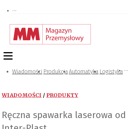
Wiadomości
Projektowanie i konstrukcje
Zarządzanie i IT
Tematy specjalne
Produkcja
Automatyka
Logistyka
WIADOMOŚCI
/
PRODUKTY
Ręczna spawarka laserowa od
Inter-Plast