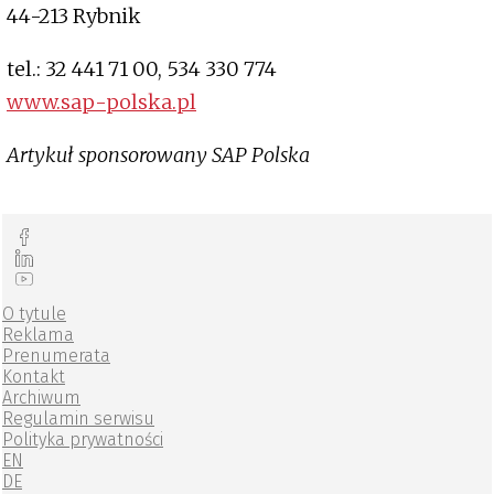
44-213 Rybnik
tel.: 32 441 71 00, 534 330 774
www.sap-polska.pl
Artykuł sponsorowany SAP Polska
O tytule
Reklama
Prenumerata
Kontakt
Archiwum
Regulamin serwisu
Polityka prywatności
EN
DE