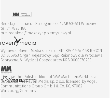
Redakcje i biura: ul. Strzegomska 42AB 53-611 Wrocław
tel. 71 7823 180
mm.redakcja@magazynprzemyslowy.pl
Wydawca: Raven Media sp. z o.o. NIP 897-17-67-168 REGON
021366963 Organ Rejestrowy: Sąd Rejonowy dla Wrocławia
Fabrycznej VI Wydział Gospodarczy KRS 0000370285
Licencja: The Polish edition of "MM MachinenMarkt" is a
publication of Raven Media sp. z o.o. licensed by Vogel
Communications Group GmbH & Co. KG, 97082
Wurzburg/Germany.