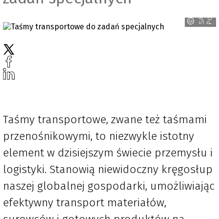
a
S
A
P
P
o
l
s
k
Taśmy transportowe, zwane też taśmami
przenośnikowymi, to niezwykle istotny
element w dzisiejszym świecie przemysłu i
logistyki. Stanowią niewidoczny kręgosłup
naszej globalnej gospodarki, umożliwiając
efektywny transport materiałów,