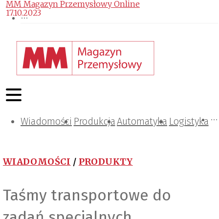
MM Magazyn Przemysłowy Online
17.10.2023
Wiadomości
Projektowanie i konstrukcje
Zarządzanie i IT
Tematy specjalne
Produkcja
Automatyka
Logistyka
WIADOMOŚCI
/
PRODUKTY
Taśmy transportowe do
zadań specjalnych