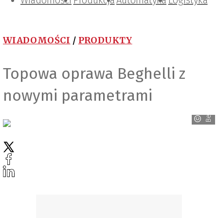
Wiadomości
Projektowanie i konstrukcje
Zarządzanie i IT
Tematy specjalne
Produkcja
Automatyka
Logistyka
WIADOMOŚCI
/
PRODUKTY
Topowa oprawa Beghelli z
nowymi parametrami
Beghelli