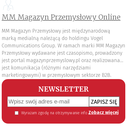
MM Magazyn Przemysłowy Online
MM Magazyn Przemysłowy jest międzynarodową
marką medialną należącą do holdingu Vogel
Communications Group. W ramach marki MM Magazyn
Przemysłowy wydawane jest czasopismo, prowadzony
jest portal magazynprzemyslowy.pl oraz realizowana
jest komunikacja (różnymi narzędziami
marketingowymi) w przemysłowym sektorze B2B.
NEWSLETTER
ZAPISZ SIĘ
Zobacz więcej
Wyrażam zgodę na otrzymywanie informacji handlowej kierowanej do mnie za pomocą środków komunikacji elektronicznej w szczególności poczty elektronicznej zgodnie z przepisem art. 10 ust 2 ustawy z dnia 18 lipca 2002 roku o świadczeniu usług drogą elektroniczną (Dz. U. 144 z 2002 r. poz. 1204). Zgoda jest dobrowolna, jednak jej wyrażenie jest konieczne, aby otrzymywać newsletter.