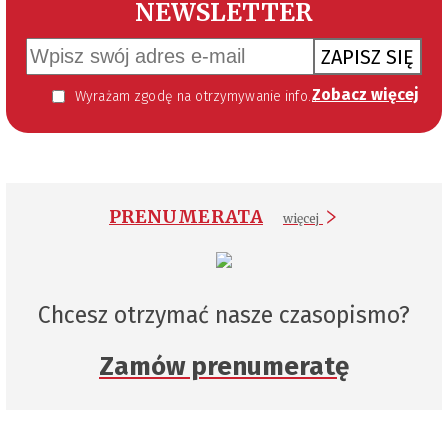
NEWSLETTER
ZAPISZ SIĘ
Zobacz więcej
Wyrażam zgodę na otrzymywanie informacji handlowej kierowanej do mnie za pomocą środków komunikacji elektronicznej w szczególności poczty elektronicznej zgodnie z przepisem art. 10 ust 2 ustawy z dnia 18 lipca 2002 roku o świadczeniu usług drogą elektroniczną (Dz. U. 144 z 2002 r. poz. 1204). Zgoda jest dobrowolna, jednak jej wyrażenie jest konieczne, aby otrzymywać newsletter.
PRENUMERATA
więcej
Chcesz otrzymać nasze czasopismo?
Zamów prenumeratę