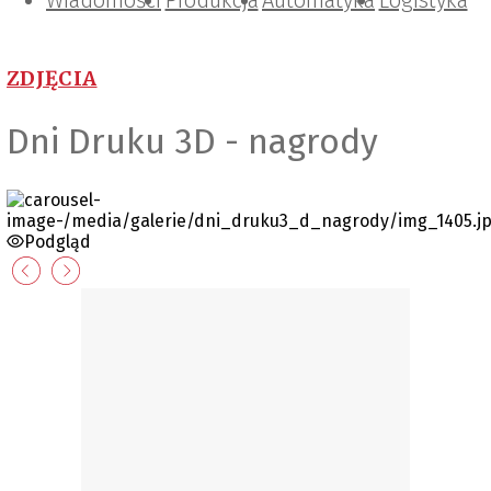
Wiadomości
Projektowanie i konstrukcje
Zarządzanie i IT
Tematy specjalne
Produkcja
Automatyka
Logistyka
ZDJĘCIA
Dni Druku 3D - nagrody
Podgląd