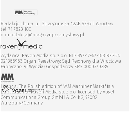
Redakcje i biura: ul. Strzegomska 42AB 53-611 Wrocław
tel. 71 7823 180
mm.redakcja@magazynprzemyslowy.pl
Wydawca: Raven Media sp. z o.o. NIP 897-17-67-168 REGON
021366963 Organ Rejestrowy: Sąd Rejonowy dla Wrocławia
Fabrycznej VI Wydział Gospodarczy KRS 0000370285
Licencja: The Polish edition of "MM MachinenMarkt" is a
publication of Raven Media sp. z o.o. licensed by Vogel
Communications Group GmbH & Co. KG, 97082
Wurzburg/Germany.