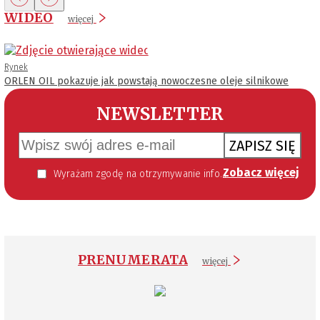
WIDEO
więcej
Rynek
ORLEN OIL pokazuje jak powstają nowoczesne oleje silnikowe
NEWSLETTER
ZAPISZ SIĘ
Zobacz więcej
Wyrażam zgodę na otrzymywanie informacji handlowej kierowanej do mnie za pomocą środków komunikacji elektronicznej w szczególności poczty elektronicznej zgodnie z przepisem art. 10 ust 2 ustawy z dnia 18 lipca 2002 roku o świadczeniu usług drogą elektroniczną (Dz. U. 144 z 2002 r. poz. 1204). Zgoda jest dobrowolna, jednak jej wyrażenie jest konieczne, aby otrzymywać newsletter.
PRENUMERATA
więcej