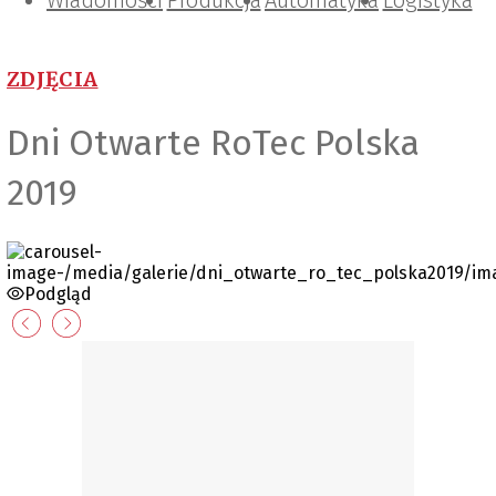
Wiadomości
Projektowanie i konstrukcje
Zarządzanie i IT
Tematy specjalne
Produkcja
Automatyka
Logistyka
ZDJĘCIA
Dni Otwarte RoTec Polska
2019
Podgląd