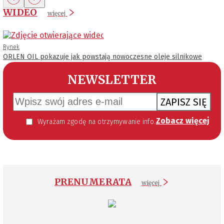
WIDEO
więcej
Rynek
ORLEN OIL pokazuje jak powstają nowoczesne oleje silnikowe
NEWSLETTER
ZAPISZ SIĘ
Zobacz więcej
Wyrażam zgodę na otrzymywanie informacji handlowej kierowanej do mnie za pomocą środków komunikacji elektronicznej w szczególności poczty elektronicznej zgodnie z przepisem art. 10 ust 2 ustawy z dnia 18 lipca 2002 roku o świadczeniu usług drogą elektroniczną (Dz. U. 144 z 2002 r. poz. 1204). Zgoda jest dobrowolna, jednak jej wyrażenie jest konieczne, aby otrzymywać newsletter.
PRENUMERATA
więcej