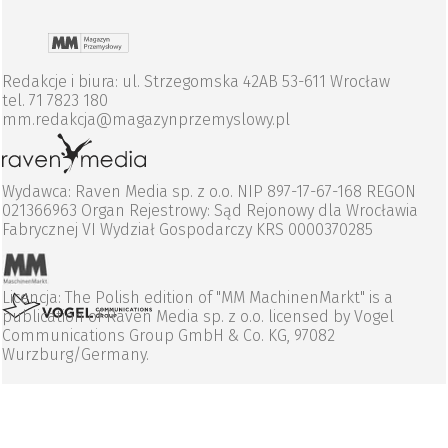
Redakcje i biura: ul. Strzegomska 42AB 53-611 Wrocław
tel. 71 7823 180
mm.redakcja@magazynprzemyslowy.pl
Wydawca: Raven Media sp. z o.o. NIP 897-17-67-168 REGON
021366963 Organ Rejestrowy: Sąd Rejonowy dla Wrocławia
Fabrycznej VI Wydział Gospodarczy KRS 0000370285
Licencja: The Polish edition of "MM MachinenMarkt" is a
publication of Raven Media sp. z o.o. licensed by Vogel
Communications Group GmbH & Co. KG, 97082
Wurzburg/Germany.