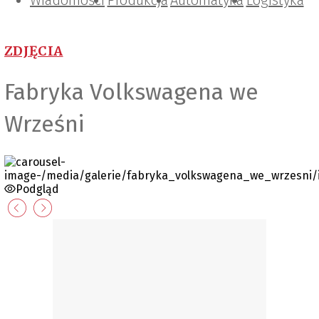
Wiadomości
Projektowanie i konstrukcje
Zarządzanie i IT
Tematy specjalne
Produkcja
Automatyka
Logistyka
ZDJĘCIA
Fabryka Volkswagena we
Wrześni
Podgląd