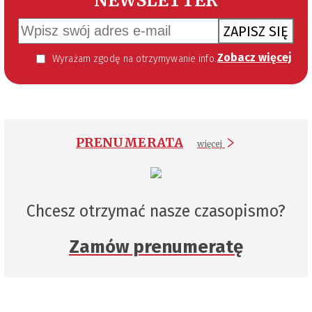
NEWSLETTER
ZAPISZ SIĘ
Zobacz więcej
Wyrażam zgodę na otrzymywanie informacji handlowej kierowanej do mnie za pomocą środków komunikacji elektronicznej w szczególności poczty elektronicznej zgodnie z przepisem art. 10 ust 2 ustawy z dnia 18 lipca 2002 roku o świadczeniu usług drogą elektroniczną (Dz. U. 144 z 2002 r. poz. 1204). Zgoda jest dobrowolna, jednak jej wyrażenie jest konieczne, aby otrzymywać newsletter.
PRENUMERATA
więcej
Chcesz otrzymać nasze czasopismo?
Zamów prenumeratę