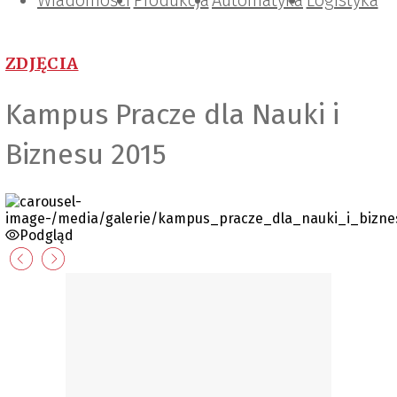
Wiadomości
Projektowanie i konstrukcje
Zarządzanie i IT
Tematy specjalne
Produkcja
Automatyka
Logistyka
ZDJĘCIA
Kampus Pracze dla Nauki i
Biznesu 2015
Podgląd