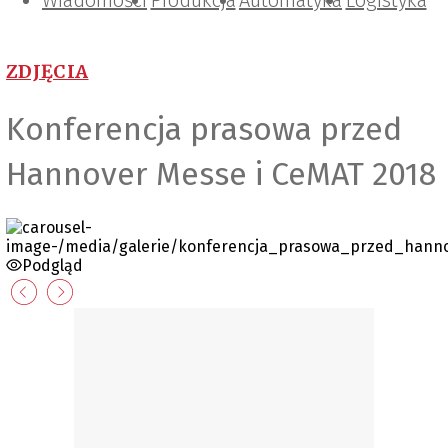
Wiadomości
Projektowanie i konstrukcje
Zarządzanie i IT
Tematy specjalne
Produkcja
Automatyka
Logistyka
ZDJĘCIA
Konferencja prasowa przed
Hannover Messe i CeMAT 2018
Podgląd