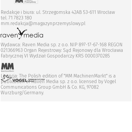
Redakcje i biura: ul. Strzegomska 42AB 53-611 Wrocław
tel. 71 7823 180
mm.redakcja@magazynprzemyslowy.pl
Wydawca: Raven Media sp. z o.o. NIP 897-17-67-168 REGON
021366963 Organ Rejestrowy: Sąd Rejonowy dla Wrocławia
Fabrycznej VI Wydział Gospodarczy KRS 0000370285
Licencja: The Polish edition of "MM MachinenMarkt" is a
publication of Raven Media sp. z o.o. licensed by Vogel
Communications Group GmbH & Co. KG, 97082
Wurzburg/Germany.