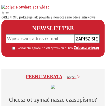
Rynek
ORLEN OIL pokazuje jak powstają nowoczesne oleje silnikowe
NEWSLETTER
ZAPISZ SIĘ
Zobacz więcej
Wyrażam zgodę na otrzymywanie informacji handlowej kierowanej do mnie za pomocą środków komunikacji elektronicznej w szczególności poczty elektronicznej zgodnie z przepisem art. 10 ust 2 ustawy z dnia 18 lipca 2002 roku o świadczeniu usług drogą elektroniczną (Dz. U. 144 z 2002 r. poz. 1204). Zgoda jest dobrowolna, jednak jej wyrażenie jest konieczne, aby otrzymywać newsletter.
PRENUMERATA
więcej
Chcesz otrzymać nasze czasopismo?