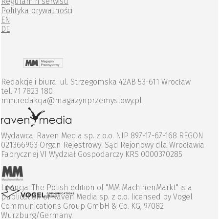
Regulamin serwisu
Polityka prywatności
EN
DE
Redakcje i biura: ul. Strzegomska 42AB 53-611 Wrocław
tel. 71 7823 180
mm.redakcja@magazynprzemyslowy.pl
Wydawca: Raven Media sp. z o.o. NIP 897-17-67-168 REGON
021366963 Organ Rejestrowy: Sąd Rejonowy dla Wrocławia
Fabrycznej VI Wydział Gospodarczy KRS 0000370285
Licencja: The Polish edition of "MM MachinenMarkt" is a
publication of Raven Media sp. z o.o. licensed by Vogel
Communications Group GmbH & Co. KG, 97082
Wurzburg/Germany.