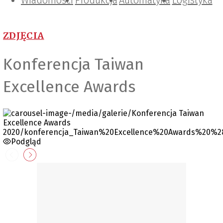
Wiadomości
Projektowanie i konstrukcje
Zarządzanie i IT
Tematy specjalne
Produkcja
Automatyka
Logistyka
ZDJĘCIA
Konferencja Taiwan
Excellence Awards
Podgląd