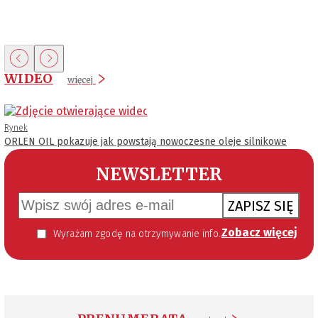
WIDEO
więcej
Rynek
ORLEN OIL pokazuje jak powstają nowoczesne oleje silnikowe
NEWSLETTER
ZAPISZ SIĘ
Zobacz więcej
Wyrażam zgodę na otrzymywanie informacji handlowej kierowanej do mnie za pomocą środków komunikacji elektronicznej w szczególności poczty elektronicznej zgodnie z przepisem art. 10 ust 2 ustawy z dnia 18 lipca 2002 roku o świadczeniu usług drogą elektroniczną (Dz. U. 144 z 2002 r. poz. 1204). Zgoda jest dobrowolna, jednak jej wyrażenie jest konieczne, aby otrzymywać newsletter.