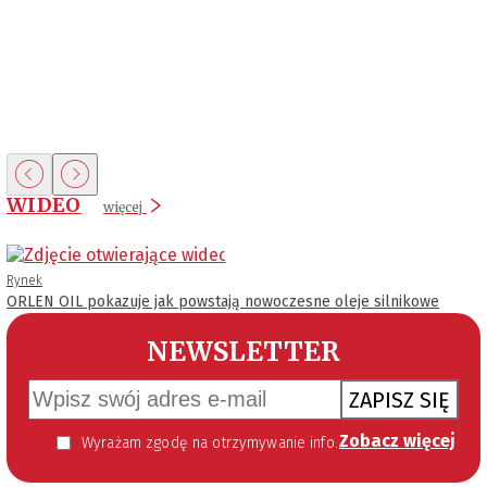
WIDEO
więcej
Rynek
ORLEN OIL pokazuje jak powstają nowoczesne oleje silnikowe
NEWSLETTER
ZAPISZ SIĘ
Zobacz więcej
Wyrażam zgodę na otrzymywanie informacji handlowej kierowanej do mnie za pomocą środków komunikacji elektronicznej w szczególności poczty elektronicznej zgodnie z przepisem art. 10 ust 2 ustawy z dnia 18 lipca 2002 roku o świadczeniu usług drogą elektroniczną (Dz. U. 144 z 2002 r. poz. 1204). Zgoda jest dobrowolna, jednak jej wyrażenie jest konieczne, aby otrzymywać newsletter.