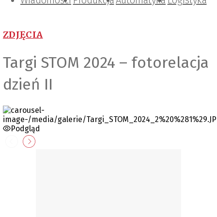
Wiadomości
Projektowanie i konstrukcje
Zarządzanie i IT
Tematy specjalne
Produkcja
Automatyka
Logistyka
ZDJĘCIA
Targi STOM 2024 – fotorelacja
dzień II
Podgląd