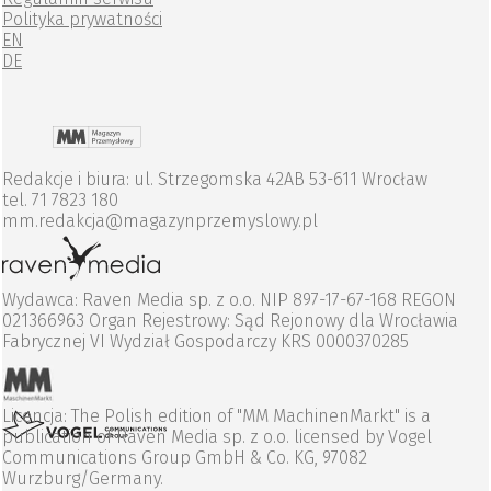
Polityka prywatności
EN
DE
Redakcje i biura: ul. Strzegomska 42AB 53-611 Wrocław
tel. 71 7823 180
mm.redakcja@magazynprzemyslowy.pl
Wydawca: Raven Media sp. z o.o. NIP 897-17-67-168 REGON
021366963 Organ Rejestrowy: Sąd Rejonowy dla Wrocławia
Fabrycznej VI Wydział Gospodarczy KRS 0000370285
Licencja: The Polish edition of "MM MachinenMarkt" is a
publication of Raven Media sp. z o.o. licensed by Vogel
Communications Group GmbH & Co. KG, 97082
Wurzburg/Germany.