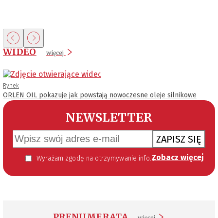
WIDEO
więcej
Rynek
ORLEN OIL pokazuje jak powstają nowoczesne oleje silnikowe
NEWSLETTER
ZAPISZ SIĘ
Zobacz więcej
Wyrażam zgodę na otrzymywanie informacji handlowej kierowanej do mnie za pomocą środków komunikacji elektronicznej w szczególności poczty elektronicznej zgodnie z przepisem art. 10 ust 2 ustawy z dnia 18 lipca 2002 roku o świadczeniu usług drogą elektroniczną (Dz. U. 144 z 2002 r. poz. 1204). Zgoda jest dobrowolna, jednak jej wyrażenie jest konieczne, aby otrzymywać newsletter.
PRENUMERATA
więcej