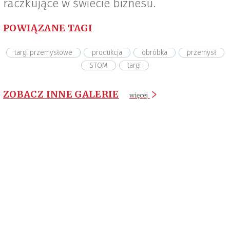
raczkujące w świecie biznesu.
POWIĄZANE TAGI
targi przemysłowe
produkcja
obróbka
przemysł
STOM
targi
ZOBACZ INNE GALERIE
więcej