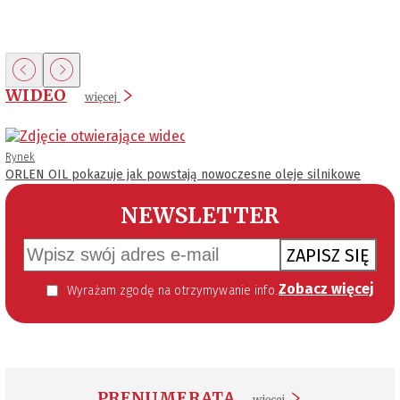
WIDEO
więcej
Rynek
ORLEN OIL pokazuje jak powstają nowoczesne oleje silnikowe
NEWSLETTER
ZAPISZ SIĘ
Zobacz więcej
Wyrażam zgodę na otrzymywanie informacji handlowej kierowanej do mnie za pomocą środków komunikacji elektronicznej w szczególności poczty elektronicznej zgodnie z przepisem art. 10 ust 2 ustawy z dnia 18 lipca 2002 roku o świadczeniu usług drogą elektroniczną (Dz. U. 144 z 2002 r. poz. 1204). Zgoda jest dobrowolna, jednak jej wyrażenie jest konieczne, aby otrzymywać newsletter.
PRENUMERATA
więcej