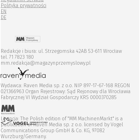
Polityka prywatności
EN
DE
Redakcje i biura: ul. Strzegomska 42AB 53-611 Wrocław
tel. 71 7823 180
mm.redakcja@magazynprzemyslowy.pl
Wydawca: Raven Media sp. z o.o. NIP 897-17-67-168 REGON
021366963 Organ Rejestrowy: Sąd Rejonowy dla Wrocławia
Fabrycznej VI Wydział Gospodarczy KRS 0000370285
Licencja: The Polish edition of "MM MachinenMarkt" is a
publication of Raven Media sp. z o.o. licensed by Vogel
Communications Group GmbH & Co. KG, 97082
Wurzburg/Germany.