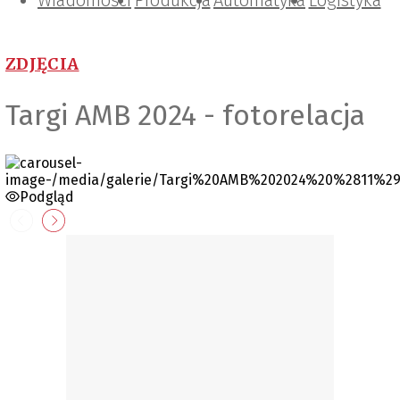
Wiadomości
Projektowanie i konstrukcje
Zarządzanie i IT
Tematy specjalne
Produkcja
Automatyka
Logistyka
ZDJĘCIA
Targi AMB 2024 - fotorelacja
Podgląd