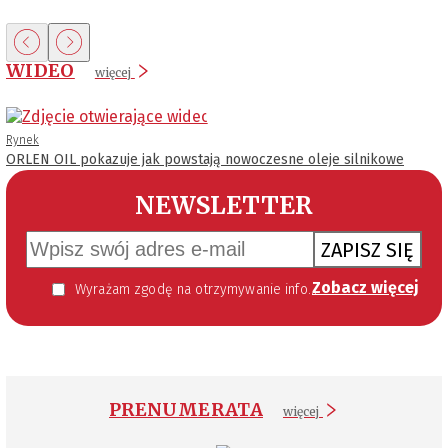
WIDEO
więcej
Rynek
ORLEN OIL pokazuje jak powstają nowoczesne oleje silnikowe
NEWSLETTER
ZAPISZ SIĘ
Zobacz więcej
Wyrażam zgodę na otrzymywanie informacji handlowej kierowanej do mnie za pomocą środków komunikacji elektronicznej w szczególności poczty elektronicznej zgodnie z przepisem art. 10 ust 2 ustawy z dnia 18 lipca 2002 roku o świadczeniu usług drogą elektroniczną (Dz. U. 144 z 2002 r. poz. 1204). Zgoda jest dobrowolna, jednak jej wyrażenie jest konieczne, aby otrzymywać newsletter.
PRENUMERATA
więcej