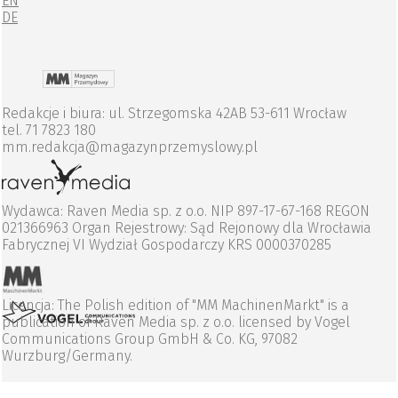
EN
DE
Redakcje i biura: ul. Strzegomska 42AB 53-611 Wrocław
tel. 71 7823 180
mm.redakcja@magazynprzemyslowy.pl
Wydawca: Raven Media sp. z o.o. NIP 897-17-67-168 REGON
021366963 Organ Rejestrowy: Sąd Rejonowy dla Wrocławia
Fabrycznej VI Wydział Gospodarczy KRS 0000370285
Licencja: The Polish edition of "MM MachinenMarkt" is a
publication of Raven Media sp. z o.o. licensed by Vogel
Communications Group GmbH & Co. KG, 97082
Wurzburg/Germany.