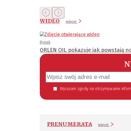
WIDEO
więcej
Rynek
ORLEN OIL pokazuje jak powstają no
N
Wyrażam zgodę na otrzymywanie informacji handlowej kierowanej do mnie za pomocą środków komunikacji elektronicznej w szczególności poczty elektronicznej zgodnie z przepisem art. 10 ust 2 ustawy z dnia 18
PRENUMERATA
więcej