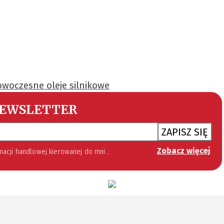
woczesne oleje silnikowe
EWSLETTER
ZAPISZ SIĘ
Zobacz więcej
 lipca 2002 roku o świadczeniu usług drogą elektroniczną (Dz. U. 144 z 2002 r. poz. 1204). Zgoda jest dobrowolna, jednak jej wyrażenie jest konieczne, aby otrzymywać newsletter.