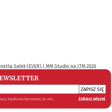
anetta Sałek (EVER) | MM Studio na ITM 2026
EWSLETTER
ZAPISZ SIĘ
Zobacz więcej
 lipca 2002 roku o świadczeniu usług drogą elektroniczną (Dz. U. 144 z 2002 r. poz. 1204). Zgoda jest dobrowolna, jednak jej wyrażenie jest konieczne, aby otrzymywać newsletter.