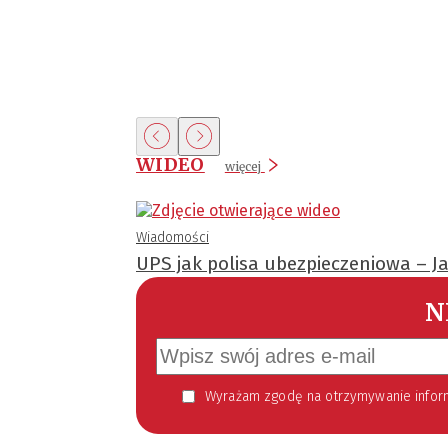
WIDEO
więcej
Wiadomości
UPS jak polisa ubezpieczeniowa – J
N
Wyrażam zgodę na otrzymywanie informacji handlowej kierowanej do mnie za pomocą środków komunikacji elektronicznej w szczególności poczty elektronicznej zgodnie z przepisem art. 10 ust 2 ustawy z dnia 18