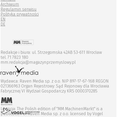
Archiwum
Regulamin serwisu
Polityka prywatności
EN
DE
Redakcje i biura: ul. Strzegomska 42AB 53-611 Wrocław
tel. 71 7823 180
mm.redakcja@magazynprzemyslowy.pl
Wydawca: Raven Media sp. z o.o. NIP 897-17-67-168 REGON
021366963 Organ Rejestrowy: Sąd Rejonowy dla Wrocławia
Fabrycznej VI Wydział Gospodarczy KRS 0000370285
Licencja: The Polish edition of "MM MachinenMarkt" is a
publication of Raven Media sp. z o.o. licensed by Vogel