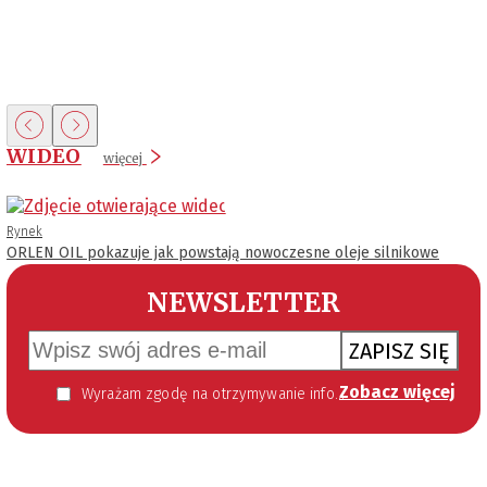
WIDEO
więcej
Rynek
ORLEN OIL pokazuje jak powstają nowoczesne oleje silnikowe
NEWSLETTER
ZAPISZ SIĘ
Zobacz więcej
Wyrażam zgodę na otrzymywanie informacji handlowej kierowanej do mnie za pomocą środków komunikacji elektronicznej w szczególności poczty elektronicznej zgodnie z przepisem art. 10 ust 2 ustawy z dnia 18 lipca 2002 roku o świadczeniu usług drogą elektroniczną (Dz. U. 144 z 2002 r. poz. 1204). Zgoda jest dobrowolna, jednak jej wyrażenie jest konieczne, aby otrzymywać newsletter.