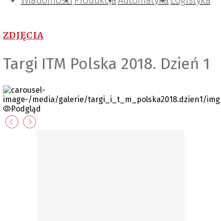
Wiadomości
Projektowanie i konstrukcje
Zarządzanie i IT
Tematy specjalne
Produkcja
Automatyka
Logistyka
ZDJĘCIA
Targi ITM Polska 2018. Dzień 1
Podgląd