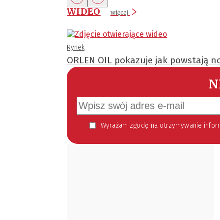
WIDEO
więcej
Rynek
ORLEN OIL pokazuje jak powstają no
N
Wyrażam zgodę na otrzymywanie informacji handlowej kierowanej do mnie za pomocą środków komunikacji elektronicznej w szczególności poczty elektronicznej zgodnie z przepisem art. 10 ust 2 ustawy z dnia 18