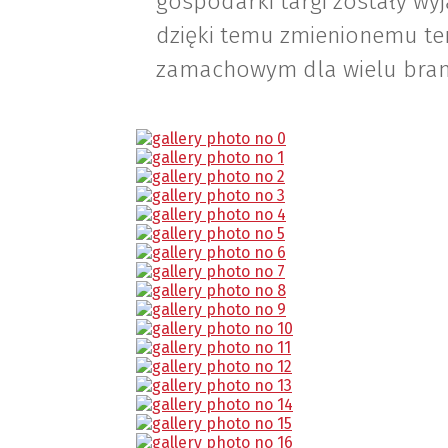
gospodarki targi zostały wyj
dzięki temu zmienionemu ter
zamachowym dla wielu branż