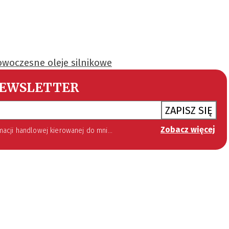
woczesne oleje silnikowe
EWSLETTER
ZAPISZ SIĘ
Zobacz więcej
 lipca 2002 roku o świadczeniu usług drogą elektroniczną (Dz. U. 144 z 2002 r. poz. 1204). Zgoda jest dobrowolna, jednak jej wyrażenie jest konieczne, aby otrzymywać newsletter.