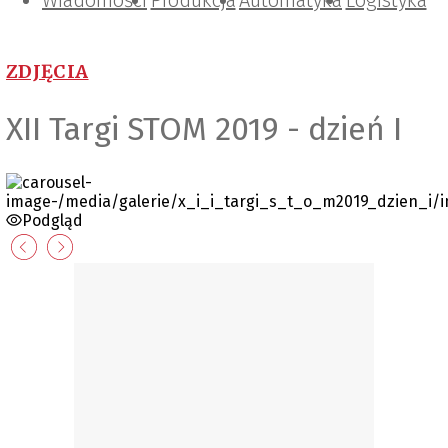
Wiadomości
Projektowanie i konstrukcje
Zarządzanie i IT
Tematy specjalne
Produkcja
Automatyka
Logistyka
ZDJĘCIA
XII Targi STOM 2019 - dzień I
Podgląd