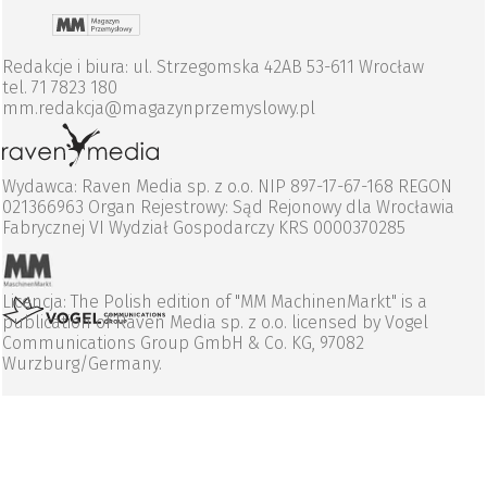
Redakcje i biura: ul. Strzegomska 42AB 53-611 Wrocław
tel. 71 7823 180
mm.redakcja@magazynprzemyslowy.pl
Wydawca: Raven Media sp. z o.o. NIP 897-17-67-168 REGON
021366963 Organ Rejestrowy: Sąd Rejonowy dla Wrocławia
Fabrycznej VI Wydział Gospodarczy KRS 0000370285
Licencja: The Polish edition of "MM MachinenMarkt" is a
publication of Raven Media sp. z o.o. licensed by Vogel
Communications Group GmbH & Co. KG, 97082
Wurzburg/Germany.