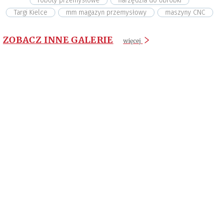
roboty przemysłowe
narzędzia do obróbki
Targi Kielce
mm magazyn przemysłowy
maszyny CNC
ZOBACZ INNE GALERIE
więcej