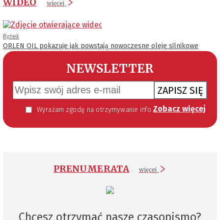
WIDEO
więcej
Rynek
ORLEN OIL pokazuje jak powstają nowoczesne oleje silnikowe
NEWSLETTER
ZAPISZ SIĘ
Zobacz więcej
Wyrażam zgodę na otrzymywanie informacji handlowej kierowanej do mnie za pomocą środków komunikacji elektronicznej w szczególności poczty elektronicznej zgodnie z przepisem art. 10 ust 2 ustawy z dnia 18 lipca 2002 roku o świadczeniu usług drogą elektroniczną (Dz. U. 144 z 2002 r. poz. 1204). Zgoda jest dobrowolna, jednak jej wyrażenie jest konieczne, aby otrzymywać newsletter.
PRENUMERATA
więcej
Chcesz otrzymać nasze czasopismo?