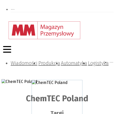
Wiadomości
Projektowanie i konstrukcje
Zarządzanie i IT
Tematy specjalne
Produkcja
Automatyka
Logistyka
ChemTEC Poland
Targi