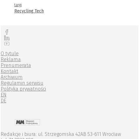
targi
Recycling Tech
O tytule
Reklama
Prenumerata
Kontakt
Archiwum
Regulamin serwisu
Polityka prywatności
EN
DE
Redakcje i biura: ul. Strzegomska 42AB 53-611 Wrocław