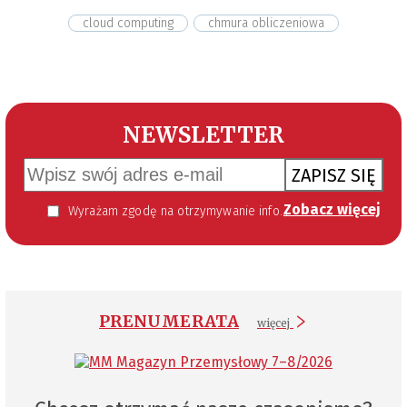
cloud computing
chmura obliczeniowa
NEWSLETTER
ZAPISZ SIĘ
Zobacz więcej
Wyrażam zgodę na otrzymywanie informacji handlowej kierowanej do mnie za pomocą środków komunikacji elektronicznej w szczególności poczty elektronicznej zgodnie z przepisem art. 10 ust 2 ustawy z dnia 18 lipca 2002 roku o świadczeniu usług drogą elektroniczną (Dz. U. 144 z 2002 r. poz. 1204). Zgoda jest dobrowolna, jednak jej wyrażenie jest konieczne, aby otrzymywać newsletter.
PRENUMERATA
więcej