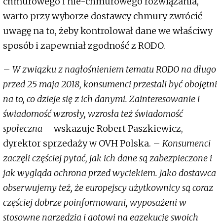
chmurowego i nie-chmurowego rozwiązania,
warto przy wyborze dostawcy chmury zwrócić
uwagę na to, żeby kontrolował dane we właściwy
sposób i zapewniał zgodność z RODO.
–
W związku z nagłośnieniem tematu RODO na długo
przed 25 maja 2018, konsumenci przestali być obojętni
na to, co dzieje się z ich danymi. Zainteresowanie i
świadomość wzrosły, wzrosła też świadomość
społeczna
– wskazuje Robert Paszkiewicz,
dyrektor sprzedaży w OVH Polska. –
Konsumenci
zaczęli częściej pytać, jak ich dane są zabezpieczone i
jak wygląda ochrona przed wyciekiem. Jako dostawca
obserwujemy też, że europejscy użytkownicy są coraz
częściej dobrze poinformowani, wyposażeni w
stosowne narzędzia i gotowi na egzekucję swoich