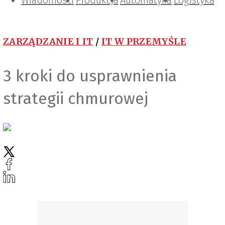
Wiadomości
Projektowanie i konstrukcje
Zarządzanie i IT
Tematy specjalne
Produkcja
Automatyka
Logistyka
ZARZĄDZANIE I IT
/
IT W PRZEMYŚLE
3 kroki do usprawnienia
strategii chmurowej