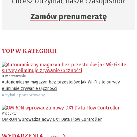
Chcesz otrzymać nasze czasopismo?
Zamów prenumeratę
TOP W KATEGORII
IT w przemyśle
Autonomiczny magazyn bez przestojów: jak Wi-Fi site survey
eliminuje zrywanie łączności
Artykuł sponsorowany
Produkty
OMRON wprowadza nowy DX1 Data Flow Controller
WYDARZENIA
więcej