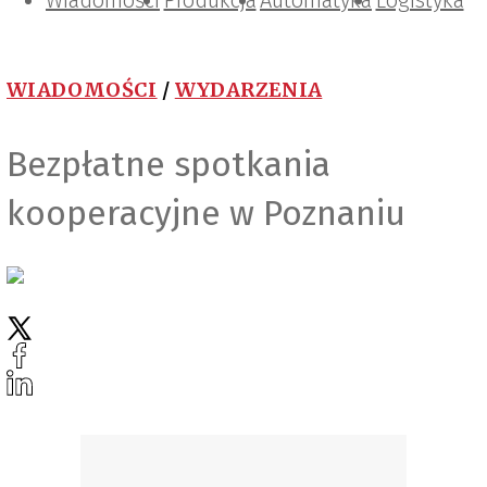
Wiadomości
Projektowanie i konstrukcje
Zarządzanie i IT
Tematy specjalne
Produkcja
Automatyka
Logistyka
WIADOMOŚCI
/
WYDARZENIA
Bezpłatne spotkania
kooperacyjne w Poznaniu