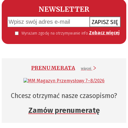
NEWSLETTER
ZAPISZ SIĘ
Zobacz więcej
Wyrażam zgodę na otrzymywanie informacji handlowej kierowanej do mnie za pomocą środków komunikacji elektronicznej w szczególności poczty elektronicznej zgodnie z przepisem art. 10 ust 2 ustawy z dnia 18 lipca 2002 roku o świadczeniu usług drogą elektroniczną (Dz. U. 144 z 2002 r. poz. 1204). Zgoda jest dobrowolna, jednak jej wyrażenie jest konieczne, aby otrzymywać newsletter.
PRENUMERATA
więcej
Chcesz otrzymać nasze czasopismo?
Zamów prenumeratę