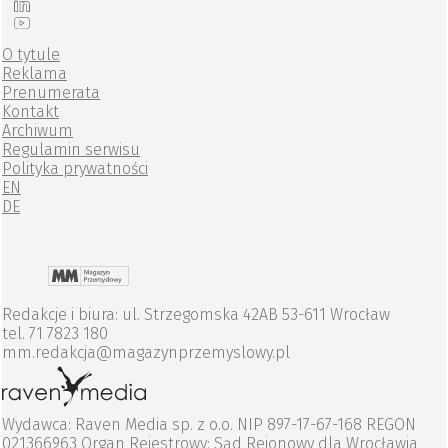
O tytule
Reklama
Prenumerata
Kontakt
Archiwum
Regulamin serwisu
Polityka prywatności
EN
DE
Redakcje i biura: ul. Strzegomska 42AB 53-611 Wrocław
tel. 71 7823 180
mm.redakcja@magazynprzemyslowy.pl
Wydawca: Raven Media sp. z o.o. NIP 897-17-67-168 REGON
021366963 Organ Rejestrowy: Sąd Rejonowy dla Wrocławia