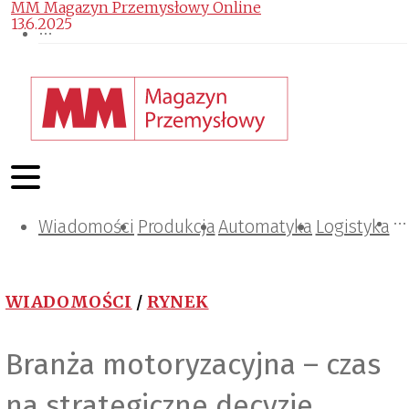
MM Magazyn Przemysłowy Online
13.6.2025
Wiadomości
Projektowanie i konstrukcje
Zarządzanie i IT
Tematy specjalne
Produkcja
Automatyka
Logistyka
WIADOMOŚCI
/
RYNEK
Branża motoryzacyjna – czas
na strategiczne decyzje