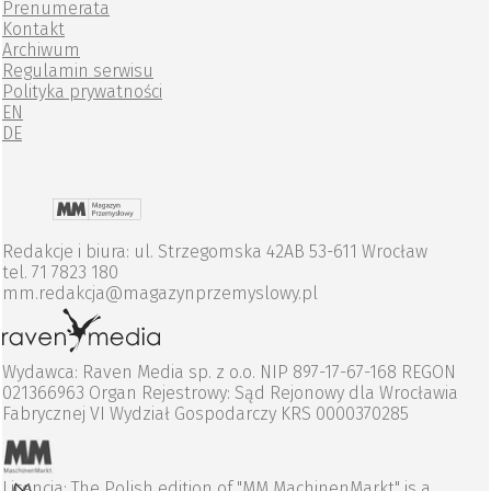
Prenumerata
Kontakt
Archiwum
Regulamin serwisu
Polityka prywatności
EN
DE
Redakcje i biura: ul. Strzegomska 42AB 53-611 Wrocław
tel. 71 7823 180
mm.redakcja@magazynprzemyslowy.pl
Wydawca: Raven Media sp. z o.o. NIP 897-17-67-168 REGON
021366963 Organ Rejestrowy: Sąd Rejonowy dla Wrocławia
Fabrycznej VI Wydział Gospodarczy KRS 0000370285
Licencja: The Polish edition of "MM MachinenMarkt" is a