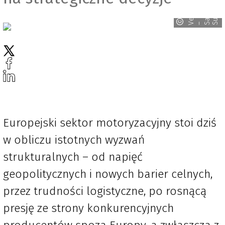
n
e
c
t
e
z
y
a
k
o
r
u
k
k
a
e
m
s
a
k
o
r
e
n
s
V
– S
S
Europejski sektor motoryzacyjny stoi dziś
w obliczu istotnych wyzwań
strukturalnych – od napięć
geopolitycznych i nowych barier celnych,
przez trudności logistyczne, po rosnącą
presję ze strony konkurencyjnych