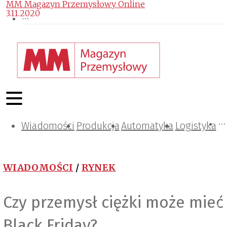
MM Magazyn Przemysłowy Online
3.11.2020
Wiadomości
Projektowanie i konstrukcje
Zarządzanie i IT
Tematy specjalne
Produkcja
Automatyka
Logistyka
WIADOMOŚCI
/
RYNEK
Czy przemysł ciężki może mieć
Black Friday?