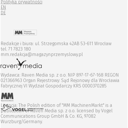
Polityka prywatności
EN
DE
Redakcje i biura: ul. Strzegomska 42AB 53-611 Wrocław
tel. 71 7823 180
mm.redakcja@magazynprzemyslowy.pl
Wydawca: Raven Media sp. z o.o. NIP 897-17-67-168 REGON
021366963 Organ Rejestrowy: Sąd Rejonowy dla Wrocławia
Fabrycznej VI Wydział Gospodarczy KRS 0000370285
Licencja: The Polish edition of "MM MachinenMarkt" is a
publication of Raven Media sp. z o.o. licensed by Vogel
Communications Group GmbH & Co. KG, 97082
Wurzburg/Germany.