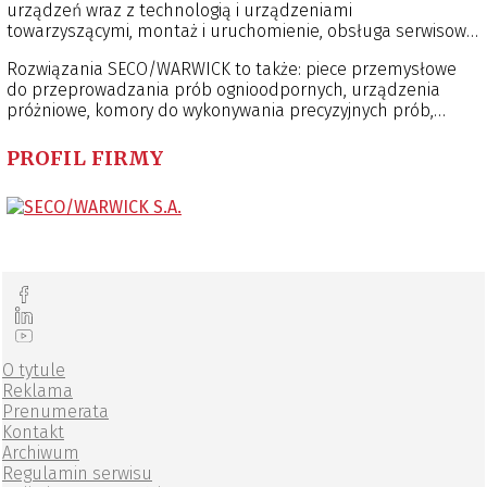
urządzeń wraz z technologią i urządzeniami
towarzyszącymi, montaż i uruchomienie, obsługa serwisowa,
szkolenia techniczne i technologiczne, próby i badania w
Rozwiązania SECO/WARWICK to także: piece przemysłowe
warunkach przemysłowych i laboratoryjnych, analizy i
do przeprowadzania prób ognioodpornych, urządzenia
symulacje.
próżniowe, komory do wykonywania precyzyjnych prób,
układy przetwarzania termicznego, linie produkcyjne
podgrzewania przednich szyb samochodowych i ich
PROFIL FIRMY
formowania.
O tytule
Reklama
Prenumerata
Kontakt
Archiwum
Regulamin serwisu