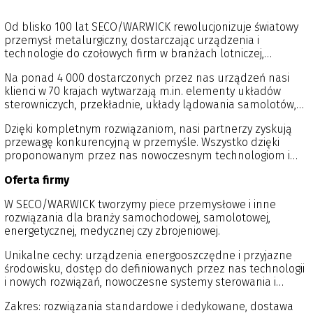
Od blisko 100 lat SECO/WARWICK rewolucjonizuje światowy
przemysł metalurgiczny, dostarczając urządzenia i
technologie do czołowych firm w branżach lotniczej,
samochodowej czy energetycznej.
Na ponad 4 000 dostarczonych przez nas urządzeń nasi
klienci w 70 krajach wytwarzają m.in. elementy układów
sterowniczych, przekładnie, układy lądowania samolotów,
turbiny, łopatki silników lotniczych, wymienniki ciepła w
Dzięki kompletnym rozwiązaniom, nasi partnerzy zyskują
samolotach i samochodach czy narzędzia chirurgiczne i
przewagę konkurencyjną w przemyśle. Wszystko dzięki
monety.
proponowanym przez nas nowoczesnym technologiom i
urządzeniom w dziedzinie obróbki cieplnej metali. To wiedza
Oferta firmy
i doświadczenie umożliwiają spełnienie najsurowszych
wymagań, a pasja i pęd do innowacji – znaleźć indywidualne
W SECO/WARWICK tworzymy piece przemysłowe i inne
i optymalne rozwiązania.
rozwiązania dla branży samochodowej, samolotowej,
energetycznej, medycznej czy zbrojeniowej.
Unikalne cechy: urządzenia energooszczędne i przyjazne
środowisku, dostęp do definiowanych przez nas technologii
i nowych rozwiązań, nowoczesne systemy sterowania i
analizy danych, profesjonalne usługi serwisowe.
Zakres: rozwiązania standardowe i dedykowane, dostawa