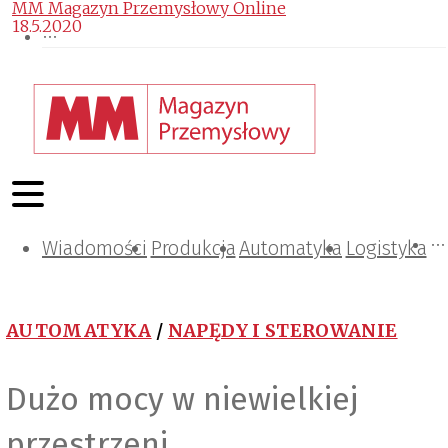
MM Magazyn Przemysłowy Online
18.5.2020
Wiadomości
Projektowanie i konstrukcje
Zarządzanie i IT
Tematy specjalne
Produkcja
Automatyka
Logistyka
AUTOMATYKA
/
NAPĘDY I STEROWANIE
Dużo mocy w niewielkiej
przestrzeni