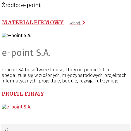
Źródło: e-point
MATERIAŁ FIRMOWY
więcej
e-point S.A.
e-point SA to software house, który od ponad 20 lat
specjalizuje się w złożonych, międzynarodowych projektach
informatycznych: projektuje, buduje, rozwija i utrzymuje
portale oraz platformy wspierające sprzedaż. Firma
dostarcza również Progressive Web Applications (PWA) oraz
PROFIL FIRMY
rozwiązania Product Information Management (PIM).