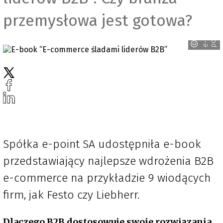
przemysłowa jest gotowa?
t
e
-
p
o
i
n
Spółka e-point SA udostępniła e-book
przedstawiający najlepsze wdrożenia B2B
e-commerce na przykładzie 9 wiodących
firm, jak Festo czy Liebherr.
Dlaczego B2B dostosowuje swoje rozwiązania