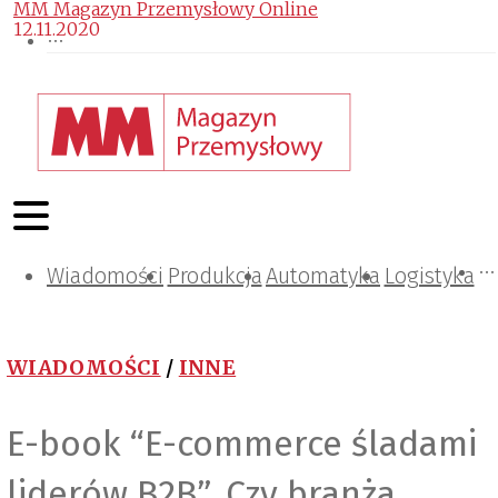
MM Magazyn Przemysłowy Online
12.11.2020
Wiadomości
Projektowanie i konstrukcje
Zarządzanie i IT
Tematy specjalne
Produkcja
Automatyka
Logistyka
WIADOMOŚCI
/
INNE
E-book “E-commerce śladami
liderów B2B”. Czy branża