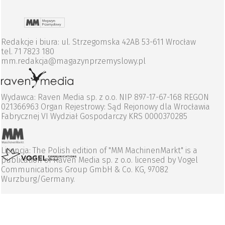
Redakcje i biura: ul. Strzegomska 42AB 53-611 Wrocław
tel. 71 7823 180
mm.redakcja@magazynprzemyslowy.pl
Wydawca: Raven Media sp. z o.o. NIP 897-17-67-168 REGON
021366963 Organ Rejestrowy: Sąd Rejonowy dla Wrocławia
Fabrycznej VI Wydział Gospodarczy KRS 0000370285
Licencja: The Polish edition of "MM MachinenMarkt" is a
publication of Raven Media sp. z o.o. licensed by Vogel
Communications Group GmbH & Co. KG, 97082
Wurzburg/Germany.