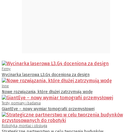
Firmy
Wycinarka laserowa L3.G4 doceniona za design
Inne
Nowe rozwiązania, które dłużej zatrzymują wodę
Testy, pomiary i badania
GiantEye – nowy wymiar tomografii przemysłowej
Robotyka, montaż i obsługa
Strategiczne partnerstwo w celu tworzenia budynków