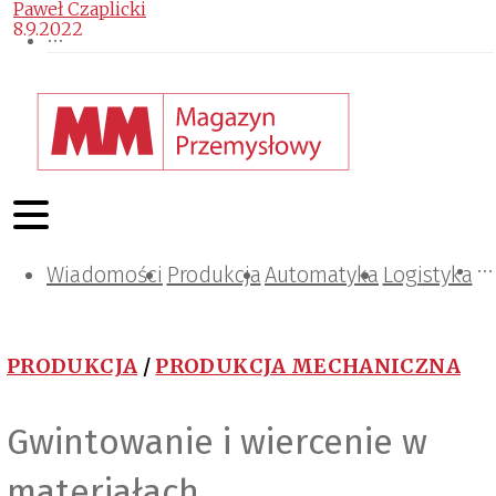
Paweł Czaplicki
8.9.2022
Wiadomości
Projektowanie i konstrukcje
Zarządzanie i IT
Tematy specjalne
Produkcja
Automatyka
Logistyka
PRODUKCJA
/
PRODUKCJA MECHANICZNA
Gwintowanie i wiercenie w
materiałach