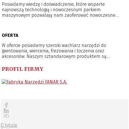
Posiadamy wiedzę i doświadczenie, które wsparte
najnowszą technologią i nowoczesnym parkiem
maszynowym pozwalają nam zaoferować nowoczesne
produkty spełniające najwyższe wymagania jakościowe.
OFERTA
W ofercie posiadamy szeroki wachlarz narzędzi do
gwintowania, wiercenia, frezowania i toczenia oraz
akcesoriów. Naszym sztandarowym produktem są
gwintowniki do wysokowydajnej obróbki maszynowej.
Wytwarzane są ze stali kobaltowych oraz proszkowych.
PROFIL FIRMY
Drugim filarem produktowym naszej firmy są narzędzia z
węglików spiekanych – wiertła oraz frezy trzpieniowe.
O tytule