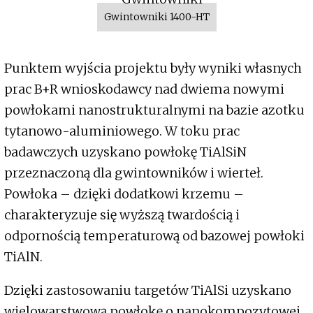
Gwintowniki 1400-HT
Punktem wyjścia projektu były wyniki własnych
prac B+R wnioskodawcy nad dwiema nowymi
powłokami nanostrukturalnymi na bazie azotku
tytanowo-aluminiowego. W toku prac
badawczych uzyskano powłokę TiAlSiN
przeznaczoną dla gwintowników i wierteł.
Powłoka – dzięki dodatkowi krzemu –
charakteryzuje się wyższą twardością i
odpornością temperaturową od bazowej powłoki
TiAlN.
Dzięki zastosowaniu targetów TiAlSi uzyskano
wielowarstwową powłokę o nanokompozytowej