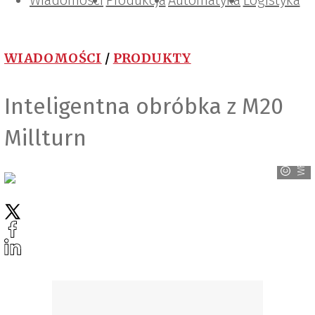
Wiadomości
Projektowanie i konstrukcje
Zarządzanie i IT
Tematy specjalne
Produkcja
Automatyka
Logistyka
WIADOMOŚCI
/
PRODUKTY
Inteligentna obróbka z M20
Millturn
WFL