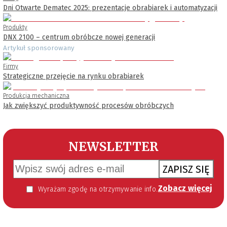
Dni Otwarte Dematec 2025: prezentacje obrabiarek i automatyzacji
Produkty
DNX 2100 – centrum obróbcze nowej generacji
Artykuł sponsorowany
Firmy
Strategiczne przejęcie na rynku obrabiarek
Produkcja mechaniczna
Jak zwiększyć produktywność procesów obróbczych
NEWSLETTER
ZAPISZ SIĘ
Zobacz więcej
Wyrażam zgodę na otrzymywanie informacji handlowej kierowanej do mnie za pomocą środków komunikacji elektronicznej w szczególności poczty elektronicznej zgodnie z przepisem art. 10 ust 2 ustawy z dnia 18 lipca 2002 roku o świadczeniu usług drogą elektroniczną (Dz. U. 144 z 2002 r. poz. 1204). Zgoda jest dobrowolna, jednak jej wyrażenie jest konieczne, aby otrzymywać newsletter.