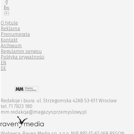
O tytule
Reklama
Prenumerata
Kontakt
Archiwum
Regulamin serwisu
Polityka prywatności
EN
DE
Redakcje i biura: ul. Strzegomska 42AB 53-611 Wrocław
tel. 71 7823 180
mm.redakcja@magazynprzemyslowy.pl
Wydawca: Raven Media sp. z o.o. NIP 897-17-67-168 REGON